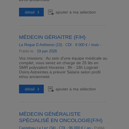
détail
ajouter à ma sélection
MÉDECIN GÉRIAITRE (F/H)
La Roque D Antheron (13)
-
CDI
-
9 000 € / mois -
Publié le :
19 juin 2026
Vos missions : Au sein d'une équipe médicale au
complet, vous serez en charge de 25 lits en
SMR polyvalent Horaires : 9h - 18h Logiciel :
Osiris Astreintes à prévoir Salaire selon profil
et/ou ancienneté
détail
ajouter à ma sélection
MÉDECIN GÉNÉRALISTE
SPÉCIALISÉ EN ONCOLOGIE(F/H)
Castelnau Le Lez (34)
-
CDI
-
96 000 € / an -
Publié