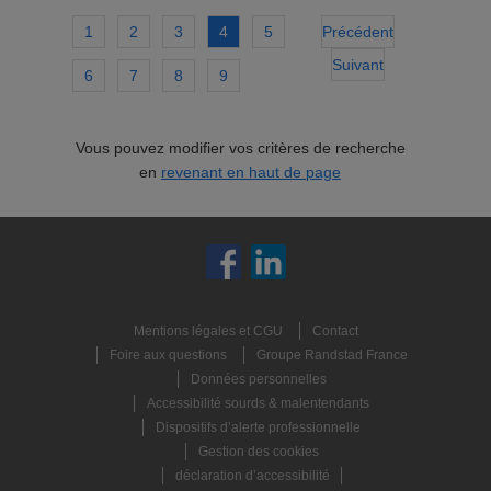
1
2
3
4
5
Précédent
Suivant
6
7
8
9
Vous pouvez modifier vos critères de recherche
en
revenant en haut de page
Mentions légales et CGU
Contact
Foire aux questions
Groupe Randstad France
Données personnelles
Accessibilité sourds & malentendants
Dispositifs d’alerte professionnelle
Gestion des cookies
déclaration d’accessibilité