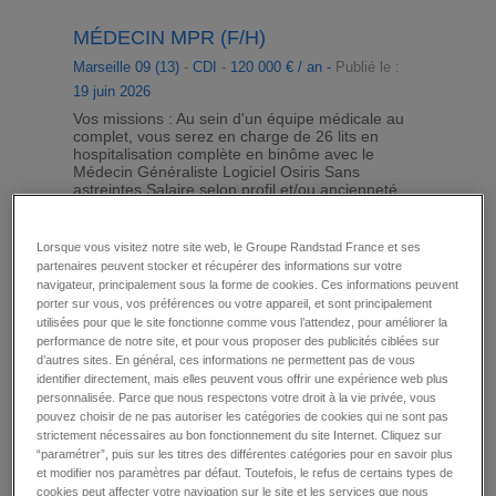
MÉDECIN MPR (F/H)
Marseille 09 (13)
-
CDI
-
120 000 € / an -
Publié le :
19 juin 2026
Vos missions : Au sein d'un équipe médicale au
complet, vous serez en charge de 26 lits en
hospitalisation complète en binôme avec le
Médecin Généraliste Logiciel Osiris Sans
astreintes Salaire selon profil et/ou ancienneté
détail
ajouter à ma sélection
Lorsque vous visitez notre site web, le Groupe Randstad France et ses
partenaires peuvent stocker et récupérer des informations sur votre
navigateur, principalement sous la forme de cookies. Ces informations peuvent
porter sur vous, vos préférences ou votre appareil, et sont principalement
utilisées pour que le site fonctionne comme vous l’attendez, pour améliorer la
PHARMACIEN HOSPITALIER (F/H)
performance de notre site, et pour vous proposer des publicités ciblées sur
d’autres sites. En général, ces informations ne permettent pas de vous
Riom Es Montagnes (15)
-
CDI
-
6 000 € / mois -
identifier directement, mais elles peuvent vous offrir une expérience web plus
Publié le :
19 juin 2026
personnalisée. Parce que nous respectons votre droit à la vie privée, vous
Vos missions : Au sein d'une équipe composée
pouvez choisir de ne pas autoriser les catégories de cookies qui ne sont pas
de 2 préparatrices en pharmacie, vous serez en
strictement nécessaires au bon fonctionnement du site Internet. Cliquez sur
charge d'une PUI pour 3 établissements
“paramétrer”, puis sur les titres des différentes catégories pour en savoir plus
d'environ 200 lits au total Sans astreintes
et modifier nos paramètres par défaut. Toutefois, le refus de certains types de
Salaire selon profil et/ou ancienneté
cookies peut affecter votre navigation sur le site et les services que nous