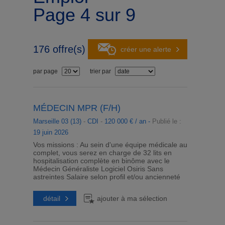
Page 4 sur 9
176
offre(s)
créer une alerte
par page
trier par
MÉDECIN MPR (F/H)
Marseille 03 (13)
-
CDI
-
120 000 € / an -
Publié le :
19 juin 2026
Vos missions : Au sein d'une équipe médicale au
complet, vous serez en charge de 32 lits en
hospitalisation complète en binôme avec le
Médecin Généraliste Logiciel Osiris Sans
astreintes Salaire selon profil et/ou ancienneté
détail
ajouter à ma sélection