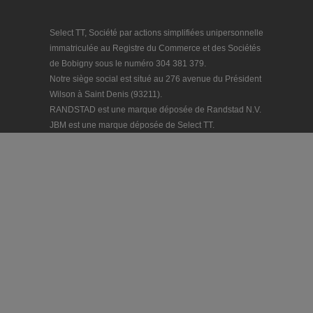
Select TT, Société par actions simplifiées unipersonnelle
immatriculée au Registre du Commerce et des Sociétés
de Bobigny sous le numéro 304 381 379.
Notre siège social est situé au 276 avenue du Président
Wilson à Saint Denis (93211).
RANDSTAD est une marque déposée de Randstad N.V.
JBM est une marque déposée de Select TT.