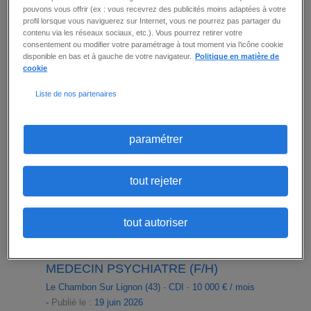
pouvons vous offrir (ex : vous recevrez des publicités moins adaptées à votre
profil lorsque vous naviguerez sur Internet, vous ne pourrez pas partager du
détail
ajouter à ma sélection
contenu via les réseaux sociaux, etc.). Vous pourrez retirer votre
consentement ou modifier votre paramétrage à tout moment via l’icône cookie
disponible en bas et à gauche de votre navigateur.
Politique en matière de
cookie
MÉDECIN GÉNÉRALISTE (F/H)
Liste de nos partenaires
Migennes (89)
-
CDI
-
10 000 € / mois -
Publié le :
19
juin 2026
Vos missions : Au sein d'une équipe médical de
paramétrer
deux médecins, vous serez en charge de 20 lits
en hospitalisation complète Astreintes à prévoir
Logiciel : Hôpital Manager Salaire selon profil
et/ou ancienneté
tout rejeter
détail
ajouter à ma sélection
tout autoriser
MEDECIN PSYCHIATRE (F/H)
Le Chambon Sur Lignon (43)
-
CDI
-
10 000 € / mois
-
Publié le :
19 juin 2026