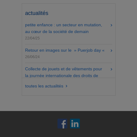
actualités
petite enfance : un secteur en mutation,
au cœur de la société de demain
22/04/25
Retour en images sur le » Puerjob day «
26/06/24
Collecte de jouets et de vêtements pour
la journée internationale des droits de
l’enfant
toutes les actualités
13/11/23
Vous êtes nos meilleurs ambassadeurs !
2/08/23
Jbm vous attend au salon de l’infirmier.
4/05/23