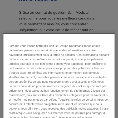
Grâce au contrat de gestion, Jbm Médical
sélectionne pour vous les meilleurs candidats,
vous permettant ainsi de vous concentrer
uniquement sur votre cœur de métier tout en
déléguant les tâches administratives.
Lorsque vous visitez notre site web, le Groupe Randstad France et ses
partenaires peuvent stocker et récupérer des informations sur votre
navigateur, principalement sous la forme de cookies. Ces informations peuvent
notre méthode
porter sur vous, vos préférences ou votre appareil, et sont principalement
utilisées pour que le site fonctionne comme vous l’attendez, pour améliorer la
performance de notre site, et pour vous proposer des publicités ciblées sur
Vous avez le candidat, nous gérons tout !
d’autres sites. En général, ces informations ne permettent pas de vous
identifier directement, mais elles peuvent vous offrir une expérience web plus
personnalisée. Parce que nous respectons votre droit à la vie privée, vous
vous vous concentrez sur le recrutement de
pouvez choisir de ne pas autoriser les catégories de cookies qui ne sont pas
strictement nécessaires au bon fonctionnement du site Internet. Cliquez sur
vos équipes,
“paramétrer”, puis sur les titres des différentes catégories pour en savoir plus
et modifier nos paramètres par défaut. Toutefois, le refus de certains types de
vous recherchez, sélectionnez, contrôlez et
cookies peut affecter votre navigation sur le site et les services que nous
validez les candidats que vous recrutez,
pouvons vous offrir (ex : vous recevrez des publicités moins adaptées à votre
profil lorsque vous naviguerez sur Internet, vous ne pourrez pas partager du
vous confiez à Jbm Médical la gestion
contenu via les réseaux sociaux, etc.). Vous pourrez retirer votre