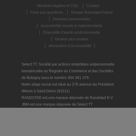
Mentions légales et CGU
Contact
Foire aux questions
Groupe Randstad France
Données personnelles
Accessibilité sourds & malentendants
Dispositifs d’alerte professionnelle
Gestion des cookies
déclaration d’accessibilité
Select TT, Société par actions simplifiées unipersonnelle
immatriculée au Registre du Commerce et des Sociétés
de Bobigny sous le numéro 304 381 379.
Notre siège social est situé au 276 avenue du Président
Wilson à Saint Denis (93211).
RANDSTAD est une marque déposée de Randstad N.V.
JBM est une marque déposée de Select TT.