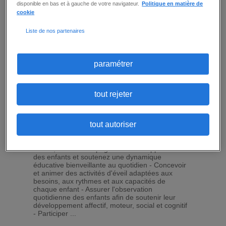
vie en assurant un cadre sécurisant, bienveillant
disponible en bas et à gauche de votre navigateur.
Politique en matière de
et propice à leur ...
cookie
Liste de nos partenaires
détail
ajouter à ma sélection
paramétrer
EDUCATEUR DE JEUNES ENFANTS
(F/H)
tout rejeter
Paris 18 (75)
-
CDI
-
15 € / heure -
Publié le :
30
juillet 2026
tout autoriser
Et si vous faisiez grandir vos missions
d'Éducateur de jeunes enfants (F/H) en crèche
? Au sein d'un établissement d'accueil du jeune
enfant, vous accompagnez le développement
des enfants et soutenez une dynamique
éducative bienveillante au quotidien - Concevoir
et animer des activités d'éveil adaptées aux
besoins, aux rythmes et aux capacités de
chaque enfant - Assurer l'observation
quotidienne des enfants afin de soutenir leur
développement affectif, moteur, social et cognitif
- Participer ...