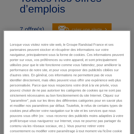
d’emplois
7
offre(s)
créer une alerte
par page
trier par
Lorsque vous visitez notre site web, le Groupe Randstad France et ses
partenaires peuvent stocker et récupérer des informations sur votre
navigateur, principalement sous la forme de cookies. Ces informations peuvent
porter sur vous, vos préférences ou votre appareil, et sont principalement
EDUCATEUR DE JEUNES ENFANTS
utilisées pour que le site fonctionne comme vous l’attendez, pour améliorer la
(F/H)
performance de notre site, et pour vous proposer des publicités ciblées sur
d’autres sites. En général, ces informations ne permettent pas de vous
Paris 17 (75)
-
CDI
-
15 € / heure -
Publié le :
30
identifier directement, mais elles peuvent vous offrir une expérience web plus
juillet 2026
personnalisée. Parce que nous respectons votre droit à la vie privée, vous
pouvez choisir de ne pas autoriser les catégories de cookies qui ne sont pas
Et si vous faisiez rayonner votre vocation
strictement nécessaires au bon fonctionnement du site Internet. Cliquez sur
d'Éducateur de jeunes enfants (F/H) en crèche
“paramétrer”, puis sur les titres des différentes catégories pour en savoir plus
? Au sein d'un établissement dédié à la petite
et modifier nos paramètres par défaut. Toutefois, le refus de certains types de
enfance, vous favorisez l'éveil, la sécurité et le
cookies peut affecter votre navigation sur le site et les services que nous
bien-être quotidien des jeunes enfants - Vous
pouvons vous offrir (ex : vous recevrez des publicités moins adaptées à votre
concevez des activités éducatives adaptées
profil lorsque vous naviguerez sur Internet, vous ne pourrez pas partager du
pour stimuler l'autonomie, la créativité et le
développement global de chaque enfant - Vous
contenu via les réseaux sociaux, etc.). Vous pourrez retirer votre
accompagnez les enfants dans leurs temps de
consentement ou modifier votre paramétrage à tout moment via l’icône cookie