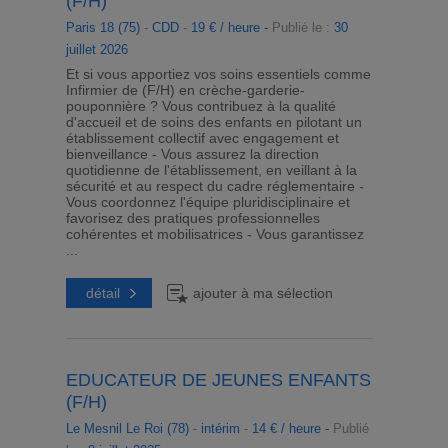
(F/H)
Paris 18 (75)
-
CDD
-
19 € / heure -
Publié le :
30
juillet 2026
Et si vous apportiez vos soins essentiels comme
Infirmier de (F/H) en crèche-garderie-
pouponnière ? Vous contribuez à la qualité
d'accueil et de soins des enfants en pilotant un
établissement collectif avec engagement et
bienveillance - Vous assurez la direction
quotidienne de l'établissement, en veillant à la
sécurité et au respect du cadre réglementaire -
Vous coordonnez l'équipe pluridisciplinaire et
favorisez des pratiques professionnelles
cohérentes et mobilisatrices - Vous garantissez
...
détail
ajouter à ma sélection
EDUCATEUR DE JEUNES ENFANTS
(F/H)
Le Mesnil Le Roi (78)
-
intérim
-
14 € / heure -
Publié