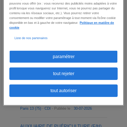
Découvrez sur cette page les offres d’emploi en
pouvons vous offrir (ex : vous recevrez des publicités moins adaptées à votre
CDI que vous propose JBMl Médical, le leader
profil lorsque vous naviguerez sur Internet, vous ne pourrez pas partager du
en France du recrutement spécialisé de cadres
contenu via les réseaux sociaux, etc.). Vous pourrez retirer votre
et agents de maîtrise.
consentement ou modifier votre paramétrage à tout moment via l’icône cookie
disponible en bas et à gauche de votre navigateur.
Politique en matière de
N’hésitez pas à utiliser tous les filtres du moteur
cookie
pour affiner votre recherche et trouver les offres
d’emploi de cadres et d'agents de maîtrise en
Liste de nos partenaires
CDI qui correspondent le plus à vos attentes.
top villes
paramétrer
emploi CDI à Paris
tout rejeter
Nos dernières offres
tout autoriser
MÉDECIN DU TRAVAIL (F/H)
Paris 13 (75)
-
CDI
- Publiée le :
30-07-2026
AUXILIAIRE DE PUÉRICULTURE (F/H)