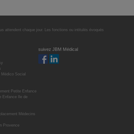
s attendent chaque jour. Les fonctions ou intitulés évoqués
suivez JBM Médical
sy
s
 Médico Social
s
ment Petite Enfance
 Enfance Ile de
placement Médecins
n Provence