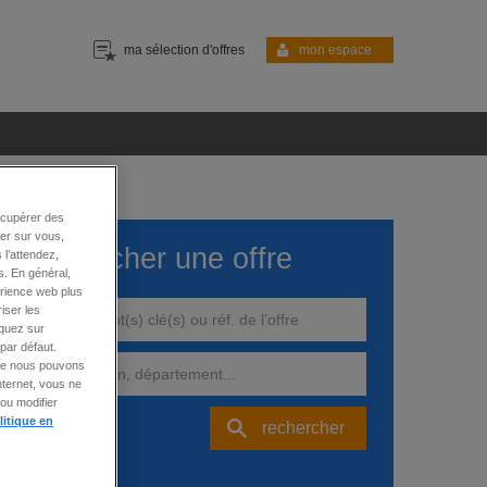
ma sélection d'offres
mon espace
écupérer des
ter sur vous,
rechercher une offre
 l’attendez,
s. En général,
érience web plus
iser les
iquez sur
par défaut.
 que nous pouvons
nternet, vous ne
ou modifier
litique en
rechercher