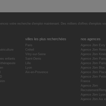
cez votre recherche d'emploi maintenant. Des milliers d'offres d'emplois vou
villes les plus recherchées
nos agences
Paris
Agence Jbm Evry
uériculture
Créteil
Agence Jbm Rois
Vitry-sur-Seine
Agence Jbm Kiné
nes enfants
Saint-Denis
Agence Jbm Paris
ithérapeute
Lille
Agence Jbm Pari
ien
Lyon
Agence Jbm Bloc
I
Aix-en-Provence
Agence Jbm Place
DD
Agence Jbm Petite
érim
France
Agence Jbm
Recrutement/Rem
Agence Jbm Lyon
Agence Jbm Aix e