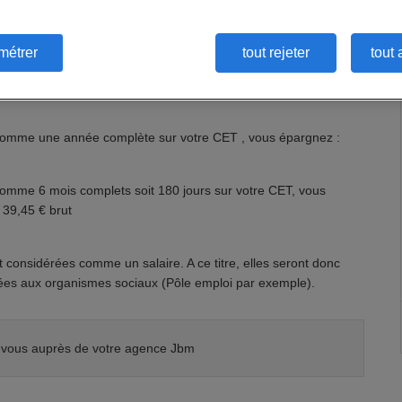
métrer
tout rejeter
tout 
bondement par Randstad. L’abondement, égal à 8%, se calcule
 à partir de la date de versement des sommes sur votre CET.
e somme une année complète sur votre CET , vous épargnez :
somme 6 mois complets soit 180 jours sur votre CET, vous
 39,45 € brut
 considérées comme un salaire. A ce titre, elles seront donc
rées aux organismes sociaux (Pôle emploi par exemple).
ez-vous auprès de votre agence Jbm