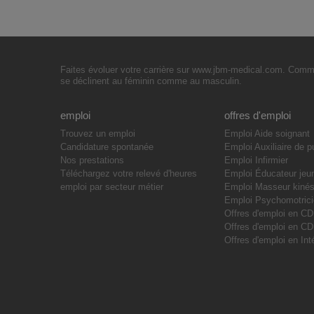
Faites évoluer votre carrière sur www.jbm-medical.com. Commen
se déclinent au féminin comme au masculin.
emploi
offres d'emploi
Trouvez un emploi
Emploi Aide soignant
Candidature spontanée
Emploi Auxiliaire de p
Nos prestations
Emploi Infirmier
Téléchargez votre relevé d'heures
Emploi Éducateur jeu
emploi par secteur métier
Emploi Masseur kinés
Emploi Psychomotric
Offres d'emploi en CD
Offres d'emploi en C
Offres d'emploi en Int