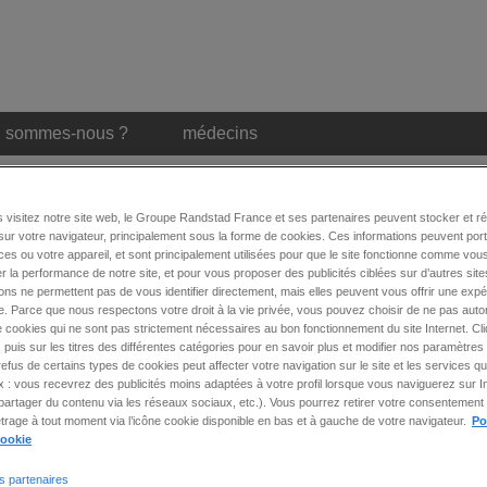
i sommes-nous ?
médecins
 visitez notre site web, le Groupe Randstad France et ses partenaires peuvent stocker et r
s
sur votre navigateur, principalement sous la forme de cookies. Ces informations peuvent por
es ou votre appareil, et sont principalement utilisées pour que le site fonctionne comme vous
r la performance de notre site, et pour vous proposer des publicités ciblées sur d’autres site
ons ne permettent pas de vous identifier directement, mais elles peuvent vous offrir une exp
. Parce que nous respectons votre droit à la vie privée, vous pouvez choisir de ne pas autor
 cookies qui ne sont pas strictement nécessaires au bon fonctionnement du site Internet. Cl
vrir un compte épargne temps !
 puis sur les titres des différentes catégories pour en savoir plus et modifier nos paramètres 
 refus de certains types de cookies peut affecter votre navigation sur le site et les services
ex : vous recevrez des publicités moins adaptées à votre profil lorsque vous naviguerez sur I
ments de votre salaire et de bénéficier d’une rémunération
artager du contenu via les réseaux sociaux, etc.). Vous pourrez retirer votre consentement 
rage à tout moment via l’icône cookie disponible en bas et à gauche de votre navigateur.
Po
cookie
s partenaires