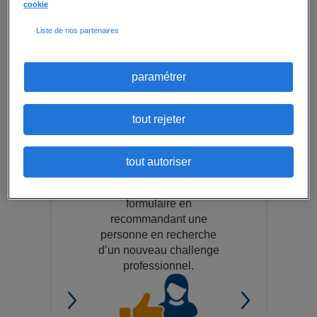
cookie
devenir un
Liste de nos partenaires
parrain Jbm ?
paramétrer
tout rejeter
tout autoriser
1 - Remplissez le
formulaire en
recommandant une
personne en recherche
d’un nouveau challenge
professionnel.