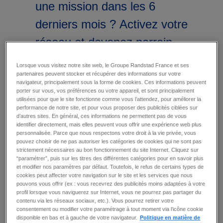
une mission dans les 6
derniers mois ? Activez votre
réseau et devenez parrain
Jbm.
Lorsque vous visitez notre site web, le Groupe Randstad France et ses
partenaires peuvent stocker et récupérer des informations sur votre
navigateur, principalement sous la forme de cookies. Ces informations peuvent
Si l’un de vos filleuls cumule 100 heures
porter sur vous, vos préférences ou votre appareil, et sont principalement
de missions, pour un ou plusieurs de nos
utilisées pour que le site fonctionne comme vous l’attendez, pour améliorer la
performance de notre site, et pour vous proposer des publicités ciblées sur
clients, dans les 12 mois suivants son
d’autres sites. En général, ces informations ne permettent pas de vous
inscription... vous bénéficiez d’une prime
identifier directement, mais elles peuvent vous offrir une expérience web plus
de 100 €* directement versée sur votre
personnalisée. Parce que nous respectons votre droit à la vie privée, vous
pouvez choisir de ne pas autoriser les catégories de cookies qui ne sont pas
bulletin de salaire !
strictement nécessaires au bon fonctionnement du site Internet. Cliquez sur
“paramétrer”, puis sur les titres des différentes catégories pour en savoir plus
et modifier nos paramètres par défaut. Toutefois, le refus de certains types de
cookies peut affecter votre navigation sur le site et les services que nous
pouvons vous offrir (ex : vous recevrez des publicités moins adaptées à votre
profil lorsque vous naviguerez sur Internet, vous ne pourrez pas partager du
contenu via les réseaux sociaux, etc.). Vous pourrez retirer votre
consentement ou modifier votre paramétrage à tout moment via l’icône cookie
comment
disponible en bas et à gauche de votre navigateur.
Politique en matière de