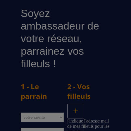
Soyez
ambassadeur de
votre réseau,
parrainez vos
filleuls !
1 - Le
2 - Vos
parrain
filleuls
j'indique l'adresse mail
de mes filleuls pour les