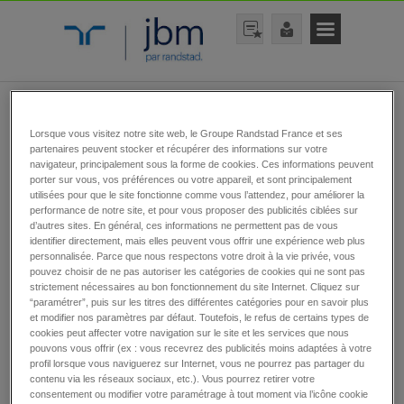
rechercher une offre
Lorsque vous visitez notre site web, le Groupe Randstad France et ses
partenaires peuvent stocker et récupérer des informations sur votre
navigateur, principalement sous la forme de cookies. Ces informations peuvent
porter sur vous, vos préférences ou votre appareil, et sont principalement
utilisées pour que le site fonctionne comme vous l’attendez, pour améliorer la
performance de notre site, et pour vous proposer des publicités ciblées sur
d’autres sites. En général, ces informations ne permettent pas de vous
identifier directement, mais elles peuvent vous offrir une expérience web plus
personnalisée. Parce que nous respectons votre droit à la vie privée, vous
rechercher
pouvez choisir de ne pas autoriser les catégories de cookies qui ne sont pas
strictement nécessaires au bon fonctionnement du site Internet. Cliquez sur
“paramétrer”, puis sur les titres des différentes catégories pour en savoir plus
et modifier nos paramètres par défaut. Toutefois, le refus de certains types de
cookies peut affecter votre navigation sur le site et les services que nous
pouvons vous offrir (ex : vous recevrez des publicités moins adaptées à votre
Toutes nos offres
profil lorsque vous naviguerez sur Internet, vous ne pourrez pas partager du
contenu via les réseaux sociaux, etc.). Vous pourrez retirer votre
d’emplois
consentement ou modifier votre paramétrage à tout moment via l’icône cookie