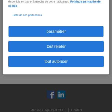
disponible en bas et à gauche de votre navigateur.
Politique en matière de
cookie
Aucune offre ne correspond exactement
Liste de nos partenaires
à tous vos critères.
Ne ratez aucune
opportunité :
Vous pouvez
créer une alerte email
pour
paramétrer
recevoir les prochaines offres correspondant
à ces critères, ou
envoyer votre candidature
spontanée
:
tout rejeter
candidature spontanée
tout autoriser
créer une alerte
Mentions légales et CGU
Contact