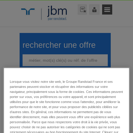
rechercher une offre
Lorsque vous visitez notre site web, le Groupe Randstad France et ses
partenaires peuvent stocker et récupérer des informations sur votre
rechercher
navigateur, principalement sous la forme de cookies. Ces informations peuvent
porter sur vous, vos préférences ou votre appareil, et sont principalement
utilisées pour que le site fonctionne comme vous l’attendez, pour améliorer la
performance de notre site, et pour vous proposer des publicités ciblées sur
d’autres sites. En général, ces informations ne permettent pas de vous
identifier directement, mais elles peuvent vous offrir une expérience web plus
affiner votre recherche
personnalisée. Parce que nous respectons votre droit à la vie privée, vous
Emploi
pouvez choisir de ne pas autoriser les catégories de cookies qui ne sont pas
strictement nécessaires au bon fonctionnement du site Internet. Cliquez sur