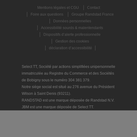
Mentions légales et CGU
Contact
Foire aux questions
Groupe Randstad France
Données personnelles
Accessibilité sourds & malentendants
Dispositifs d’alerte professionnelle
Gestion des cookies
déclaration d’accessibilité
Select TT, Société par actions simplifiées unipersonnelle
immatriculée au Registre du Commerce et des Sociétés
de Bobigny sous le numéro 304 381 379.
Notre siège social est situé au 276 avenue du Président
Wilson à Saint Denis (93211).
RANDSTAD est une marque déposée de Randstad N.V.
JBM est une marque déposée de Select TT.