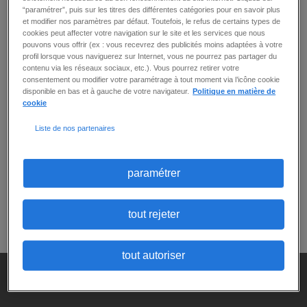
“paramétrer”, puis sur les titres des différentes catégories pour en savoir plus
Page 11 sur 9
et modifier nos paramètres par défaut. Toutefois, le refus de certains types de
cookies peut affecter votre navigation sur le site et les services que nous
pouvons vous offrir (ex : vous recevrez des publicités moins adaptées à votre
profil lorsque vous naviguerez sur Internet, vous ne pourrez pas partager du
179
offre(s)
créer une alerte
contenu via les réseaux sociaux, etc.). Vous pourrez retirer votre
consentement ou modifier votre paramétrage à tout moment via l’icône cookie
disponible en bas et à gauche de votre navigateur.
Politique en matière de
par page
trier par
cookie
Liste de nos partenaires
Précédent
paramétrer
Vous pouvez modifier vos critères de recherche
tout rejeter
en
revenant en haut de page
tout autoriser