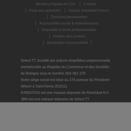
Mentions légales et CGU
Contact
Foire aux questions
Groupe Randstad France
Données personnelles
Accessibilité sourds & malentendants
Dispositifs d’alerte professionnelle
Gestion des cookies
déclaration d’accessibilité
Select TT, Société par actions simplifiées unipersonnelle
immatriculée au Registre du Commerce et des Sociétés
de Bobigny sous le numéro 304 381 379.
Notre siège social est situé au 276 avenue du Président
Wilson à Saint Denis (93211).
RANDSTAD est une marque déposée de Randstad N.V.
JBM est une marque déposée de Select TT.