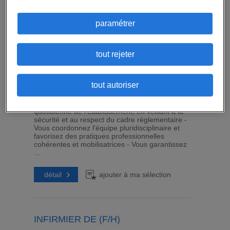
EDUCATEUR DE JEUNES ENFANTS
paramétrer
(F/H)
Paris 18 (75)
-
CDD
-
19 € / heure -
Publié le :
30
juillet 2026
tout rejeter
Et si vous apportiez vos soins essentiels comme
Infirmier de (F/H) en crèche-garderie-
pouponnière ? Vous contribuez à la qualité
tout autoriser
d'accueil et de soins des enfants en pilotant un
établissement collectif avec engagement et
bienveillance - Vous assurez la direction
quotidienne de l'établissement, en veillant à la
sécurité et au respect du cadre réglementaire -
Vous coordonnez l'équipe pluridisciplinaire et
favorisez des pratiques professionnelles
cohérentes et mobilisatrices - Vous garantissez
...
détail
ajouter à ma sélection
INFIRMIER DE (F/H)