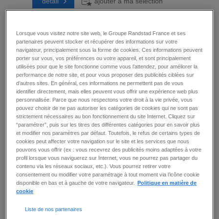
détail
ajouter à ma sélection
Lorsque vous visitez notre site web, le Groupe Randstad France et ses
partenaires peuvent stocker et récupérer des informations sur votre
AUXILIAIRE DE PUÉRICULTURE
navigateur, principalement sous la forme de cookies. Ces informations peuvent
(F/H)
porter sur vous, vos préférences ou votre appareil, et sont principalement
utilisées pour que le site fonctionne comme vous l’attendez, pour améliorer la
Paris 15 (75)
-
CDI
-
13 € / heure -
Publié le :
30
performance de notre site, et pour vous proposer des publicités ciblées sur
juillet 2026
d’autres sites. En général, ces informations ne permettent pas de vous
Prêt(e) à révéler votre impact comme Auxiliaire
identifier directement, mais elles peuvent vous offrir une expérience web plus
de puériculture (F/H) en crèche ? Au sein d'un
personnalisée. Parce que nous respectons votre droit à la vie privée, vous
établissement dédié à la petite enfance, vous
pouvez choisir de ne pas autoriser les catégories de cookies qui ne sont pas
contribuez chaque jour au bien-être, à la
strictement nécessaires au bon fonctionnement du site Internet. Cliquez sur
sécurité et à l'éveil des enfants accueillis - Vous
“paramétrer”, puis sur les titres des différentes catégories pour en savoir plus
assurez les soins d'hygiène, de confort et
et modifier nos paramètres par défaut. Toutefois, le refus de certains types de
d'alimentation en respectant les besoins
cookies peut affecter votre navigation sur le site et les services que nous
individuels, les protocoles et le rythme de
pouvons vous offrir (ex : vous recevrez des publicités moins adaptées à votre
chaque enfant - Vous accompagnez les enfants
profil lorsque vous naviguerez sur Internet, vous ne pourrez pas partager du
dans leurs activités d'éveil afin de favoriser leur
contenu via les réseaux sociaux, etc.). Vous pourrez retirer votre
autonomie, leur développement et ...
consentement ou modifier votre paramétrage à tout moment via l’icône cookie
disponible en bas et à gauche de votre navigateur.
Politique en matière de
détail
ajouter à ma sélection
cookie
Liste de nos partenaires