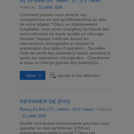
Bry Sur Marne (94)
-
intérim
-
20 - 22 € / heure -
Publié le :
21 juillet 2026
Comment pouvez-vous enrichir vos
compétences en tant qu'Infirmier(ère) au sein
de notre hôpital ? Dans un établissement
hospitalier, vous serez chargé(e) de fournir des
soins infirmiers de haute qualité en chirurgie. -
Assister l'équipe médicale durant les
interventions chirurgicales et assurer la
préparation des salles d'opération - Surveiller
l'état de santé des patient(e)s avant, pendant et
après les opérations chirurgicales - Coordonner
la prise en charge globale des patient(e)s ...
détail
ajouter à ma sélection
INFIRMIER DE (F/H)
Roissy En Brie (77)
-
intérim
-
20 € / heure -
Publié le
:
21 juillet 2026
Quelle contribution enrichissante pourriez-vous
apporter en tant qu'Infirmier (F/H) en
établissement médico-social ? Dans cet