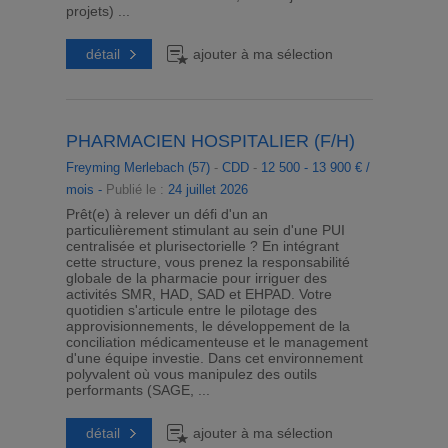
projets) ...
détail
ajouter à ma sélection
PHARMACIEN HOSPITALIER (F/H)
Freyming Merlebach (57)
-
CDD
-
12 500 - 13 900 € /
mois -
Publié le :
24 juillet 2026
Prêt(e) à relever un défi d'un an
particulièrement stimulant au sein d'une PUI
centralisée et plurisectorielle ? En intégrant
cette structure, vous prenez la responsabilité
globale de la pharmacie pour irriguer des
activités SMR, HAD, SAD et EHPAD. Votre
quotidien s'articule entre le pilotage des
approvisionnements, le développement de la
conciliation médicamenteuse et le management
d'une équipe investie. Dans cet environnement
polyvalent où vous manipulez des outils
performants (SAGE, ...
détail
ajouter à ma sélection