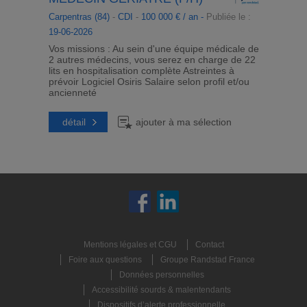
Carpentras (84)
-
CDI
-
100 000 € / an -
Publiée le :
19-06-2026
Vos missions : Au sein d'une équipe médicale de
2 autres médecins, vous serez en charge de 22
lits en hospitalisation complète Astreintes à
prévoir Logiciel Osiris Salaire selon profil et/ou
ancienneté
détail
ajouter à ma sélection
Mentions légales et CGU
Contact
Foire aux questions
Groupe Randstad France
Données personnelles
Accessibilité sourds & malentendants
Dispositifs d’alerte professionnelle