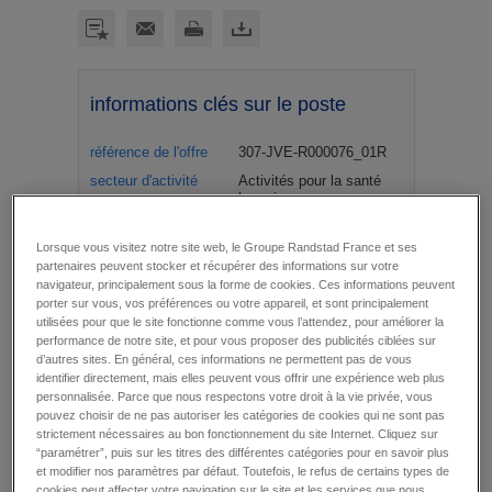
informations clés sur le poste
référence de l'offre
307-JVE-R000076_01R
secteur d'activité
Activités pour la santé
humaine
type et durée du
CDI
contrat
Lorsque vous visitez notre site web, le Groupe Randstad France et ses
partenaires peuvent stocker et récupérer des informations sur votre
salaire
7 600 - 8 700 € / mois
navigateur, principalement sous la forme de cookies. Ces informations peuvent
date
à partir du 31 août 2026
porter sur vous, vos préférences ou votre appareil, et sont principalement
utilisées pour que le site fonctionne comme vous l’attendez, pour améliorer la
lieu de travail
Evry Courcouronnes (91)
performance de notre site, et pour vous proposer des publicités ciblées sur
domaine
SOINS DE SUITE
d’autres sites. En général, ces informations ne permettent pas de vous
identifier directement, mais elles peuvent vous offrir une expérience web plus
poste hébergé
Oui
personnalisée. Parce que nous respectons votre droit à la vie privée, vous
pouvez choisir de ne pas autoriser les catégories de cookies qui ne sont pas
strictement nécessaires au bon fonctionnement du site Internet. Cliquez sur
“paramétrer”, puis sur les titres des différentes catégories pour en savoir plus
Ensemble, au service du soin. Chez JBM
et modifier nos paramètres par défaut. Toutefois, le refus de certains types de
Médical, nous pensons que pour bien soigner, il
cookies peut affecter votre navigation sur le site et les services que nous