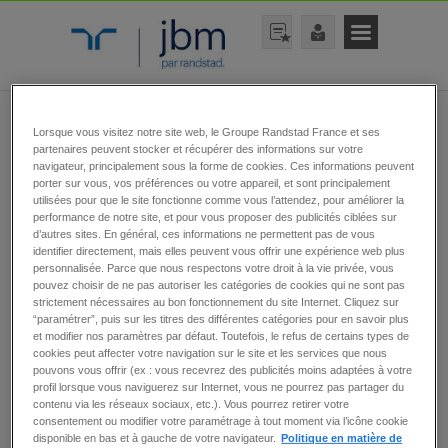
Lorsque vous visitez notre site web, le Groupe Randstad France et ses
176 offres d’emploi
partenaires peuvent stocker et récupérer des informations sur votre
navigateur, principalement sous la forme de cookies. Ces informations peuvent
porter sur vous, vos préférences ou votre appareil, et sont principalement
utilisées pour que le site fonctionne comme vous l’attendez, pour améliorer la
performance de notre site, et pour vous proposer des publicités ciblées sur
d’autres sites. En général, ces informations ne permettent pas de vous
identifier directement, mais elles peuvent vous offrir une expérience web plus
personnalisée. Parce que nous respectons votre droit à la vie privée, vous
pouvez choisir de ne pas autoriser les catégories de cookies qui ne sont pas
rechercher
strictement nécessaires au bon fonctionnement du site Internet. Cliquez sur
“paramétrer”, puis sur les titres des différentes catégories pour en savoir plus
et modifier nos paramètres par défaut. Toutefois, le refus de certains types de
cookies peut affecter votre navigation sur le site et les services que nous
pouvons vous offrir (ex : vous recevrez des publicités moins adaptées à votre
profil lorsque vous naviguerez sur Internet, vous ne pourrez pas partager du
Aucune offre ne correspond exactement
contenu via les réseaux sociaux, etc.). Vous pourrez retirer votre
à tous vos critères.
Ne ratez aucune
consentement ou modifier votre paramétrage à tout moment via l’icône cookie
opportunité :
disponible en bas et à gauche de votre navigateur.
Politique en matière de