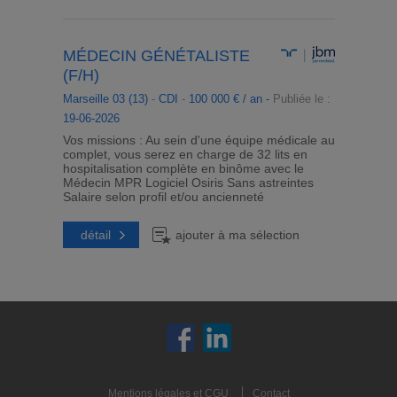
MÉDECIN GÉNÉTALISTE
(F/H)
Marseille 03 (13)
-
CDI
-
100 000 € / an -
Publiée le :
19-06-2026
Vos missions : Au sein d'une équipe médicale au
complet, vous serez en charge de 32 lits en
hospitalisation complète en binôme avec le
Médecin MPR Logiciel Osiris Sans astreintes
Salaire selon profil et/ou ancienneté
détail
ajouter à ma sélection
Mentions légales et CGU
Contact