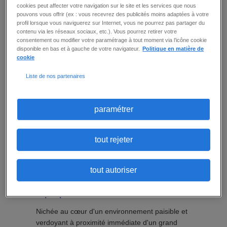
Ensemble, au service du soin. Chez JBM
cookies peut affecter votre navigation sur le site et les services que nous
pouvons vous offrir (ex : vous recevrez des publicités moins adaptées à votre
Médical, nous pensons que pour bien soigner, il
profil lorsque vous naviguerez sur Internet, vous ne pourrez pas partager du
faut être bien accompagné. Que vous aspiriez à
contenu via les réseaux sociaux, etc.). Vous pourrez retirer votre
la liberté de l'intérim ou à la stabilité d'un CDI,
consentement ou modifier votre paramétrage à tout moment via l’icône cookie
nous mobilisons notre réseau national de 16
disponible en bas et à gauche de votre navigateur.
Politique en matière de
cookie
agences pour trouver le poste qui vous
correspond, partout en France. Nos consultants
Liste de nos partenaires
spécialisés "Médecins" sont de véritables
partenaires de votre parcours professionnel.
Valorisez votre expertise au sein des meilleurs
paramétrer
établissements de santé et profitez d'un
écosystème d'avantages exclusifs. Inscrivez-
vous dès aujourd'hui sur www.jbm-medical.com
tout rejeter
pour donner un nouvel élan à votre carrière.
JBM Médical est membre du groupe Randstad
tout autoriser
et certifié Top Employer 2025.
à propos de notre client
Nichée au cœur d'un environnement paisible et
verdoyant à proximité immédiate d'un grand