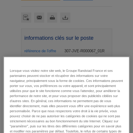
informations clés sur le poste
référence de l'offre
307-JVE-R000067_01R
secteur d'activité
Activités pour la santé
humaine
Lorsque vous visitez notre site web, le Groupe Randstad France et ses
type et durée du
CDI
contrat
partenaires peuvent stocker et récupérer des informations sur votre
navigateur, principalement sous la forme de cookies. Ces informations peuvent
salaire
13 200 € / mois
porter sur vous, vos préférences ou votre appareil, et sont principalement
utilisées pour que le site fonctionne comme vous l’attendez, pour améliorer la
date
à partir du 6 octobre 2026
performance de notre site, et pour vous proposer des publicités ciblées sur
lieu de travail
Bar Sur Aube (10)
d’autres sites. En général, ces informations ne permettent pas de vous
identifier directement, mais elles peuvent vous offrir une expérience web plus
domaine
SOINS DE SUITE
personnalisée. Parce que nous respectons votre droit à la vie privée, vous
poste hébergé
Oui
pouvez choisir de ne pas autoriser les catégories de cookies qui ne sont pas
strictement nécessaires au bon fonctionnement du site Internet. Cliquez sur
“paramétrer”, puis sur les titres des différentes catégories pour en savoir plus
et modifier nos paramètres par défaut. Toutefois, le refus de certains types de