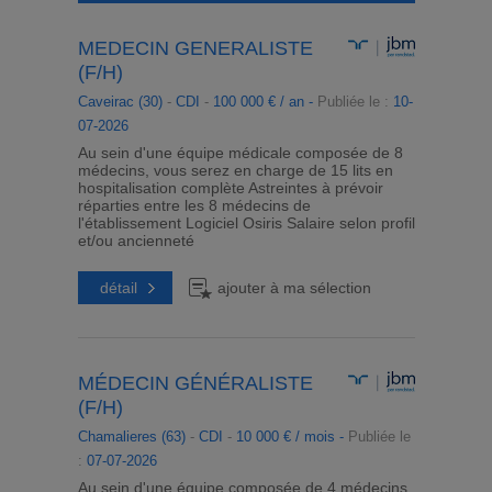
MEDECIN GENERALISTE
(F/H)
Caveirac (30)
-
CDI
-
100 000 € / an -
Publiée le :
10-
07-2026
Au sein d'une équipe médicale composée de 8
médecins, vous serez en charge de 15 lits en
hospitalisation complète Astreintes à prévoir
réparties entre les 8 médecins de
l'établissement Logiciel Osiris Salaire selon profil
et/ou ancienneté
détail
ajouter à ma sélection
MÉDECIN GÉNÉRALISTE
(F/H)
Chamalieres (63)
-
CDI
-
10 000 € / mois -
Publiée le
:
07-07-2026
Au sein d'une équipe composée de 4 médecins,