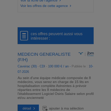
Voir la fiche de l'agence
Voir les offres de cette agence
ces offres peuvent aussi vous
intéresser :
MEDECIN GENERALISTE
(F/H)
Caveirac (30)
-
CDI
-
100 000 € / an -
Publiée le :
10-
07-2026
Au sein d'une équipe médicale composée de 8
médecins, vous serez en charge de 15 lits en
hospitalisation complète Astreintes à prévoir
réparties entre les 8 médecins de
l'établissement Logiciel Osiris Salaire selon profil
et/ou ancienneté
détail
ajouter à ma sélection