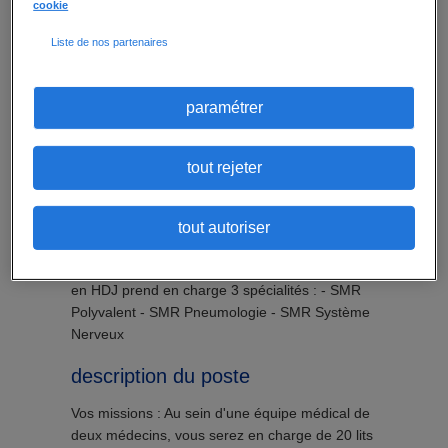
cookie
professionnels de santé, on les chouchoute !
Rejoins-nous et fais partie de la grande famille
Liste de nos partenaires
JBM. Avec notre expertise en vacation et
médecins, trouvez votre prochain challenge
dans le secteur médical.
paramétrer
à propos de notre client
tout rejeter
Nous recherchons pour le compte de notre
client, un Médecin Généraliste (F/H), pour un
poste en CDI à temps plein. Située dans l'Yonne
tout autoriser
(89), la Clinique d'une capacité d'accueil de 40
lits en hospitalisation complète et de 10 places
en HDJ prend en charge 3 spécialités : - SMR
Polyvalent - SMR Pneumologie - SMR Système
Nerveux
description du poste
Vos missions : Au sein d'une équipe médical de
deux médecins, vous serez en charge de 20 lits