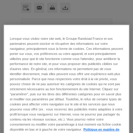
informations clés sur le poste
Lorsque vous visitez notre site web, le Groupe Randstad France et ses
référence de l'offre
307-JPR-R001475_01R
partenaires peuvent stocker et récupérer des informations sur votre
secteur d'activité
Activités pour la santé
navigateur, principalement sous la forme de cookies. Ces informations peuvent
humaine
porter sur vous, vos préférences ou votre appareil, et sont principalement
utilisées pour que le site fonctionne comme vous l’attendez, pour améliorer la
type et durée du
CDI
performance de notre site, et pour vous proposer des publicités ciblées sur
contrat
d’autres sites. En général, ces informations ne permettent pas de vous
salaire
10 000 € / mois
identifier directement, mais elles peuvent vous offrir une expérience web plus
personnalisée. Parce que nous respectons votre droit à la vie privée, vous
date
à partir du 31 décembre
pouvez choisir de ne pas autoriser les catégories de cookies qui ne sont pas
2026
strictement nécessaires au bon fonctionnement du site Internet. Cliquez sur
lieu de travail
Migennes (89)
“paramétrer”, puis sur les titres des différentes catégories pour en savoir plus
et modifier nos paramètres par défaut. Toutefois, le refus de certains types de
domaine
SOINS DE SUITE
cookies peut affecter votre navigation sur le site et les services que nous
poste hébergé
Non
pouvons vous offrir (ex : vous recevrez des publicités moins adaptées à votre
profil lorsque vous naviguerez sur Internet, vous ne pourrez pas partager du
contenu via les réseaux sociaux, etc.). Vous pourrez retirer votre
consentement ou modifier votre paramétrage à tout moment via l’icône cookie
disponible en bas et à gauche de votre navigateur.
Politique en matière de
À JBM Médical, on ne fait pas que placer des