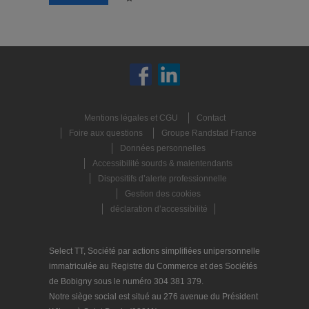
Mentions légales et CGU
Contact
Foire aux questions
Groupe Randstad France
Données personnelles
Accessibilité sourds & malentendants
Dispositifs d’alerte professionnelle
Gestion des cookies
déclaration d’accessibilité
Select TT, Société par actions simplifiées unipersonnelle
immatriculée au Registre du Commerce et des Sociétés
de Bobigny sous le numéro 304 381 379.
Notre siège social est situé au 276 avenue du Président