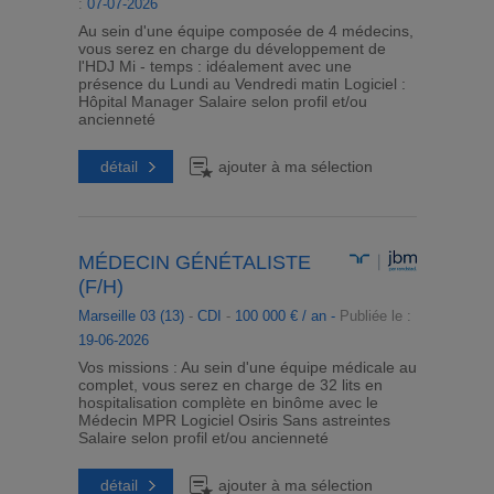
:
07-07-2026
Au sein d'une équipe composée de 4 médecins,
vous serez en charge du développement de
l'HDJ Mi - temps : idéalement avec une
présence du Lundi au Vendredi matin Logiciel :
Hôpital Manager Salaire selon profil et/ou
ancienneté
détail
ajouter à ma sélection
MÉDECIN GÉNÉTALISTE
(F/H)
Marseille 03 (13)
-
CDI
-
100 000 € / an -
Publiée le :
19-06-2026
Vos missions : Au sein d'une équipe médicale au
complet, vous serez en charge de 32 lits en
hospitalisation complète en binôme avec le
Médecin MPR Logiciel Osiris Sans astreintes
Salaire selon profil et/ou ancienneté
détail
ajouter à ma sélection