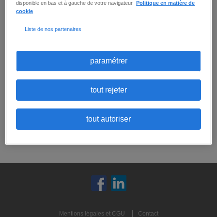
disponible en bas et à gauche de votre navigateur.
Politique en matière de
cookie
Aucune offre ne correspond exactement
Liste de nos partenaires
à tous vos critères.
Ne ratez aucune
opportunité :
Vous pouvez
créer une alerte email
pour
paramétrer
recevoir les prochaines offres correspondant
à ces critères, ou
envoyer votre candidature
spontanée
:
tout rejeter
candidature spontanée
tout autoriser
créer une alerte
Mentions légales et CGU
Contact