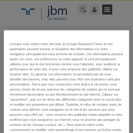
rechercher une offre
Lorsque vous visitez notre site web, le Groupe Randstad France et ses
partenaires peuvent stocker et récupérer des informations sur votre
navigateur, principalement sous la forme de cookies. Ces informations peuvent
porter sur vous, vos préférences ou votre appareil, et sont principalement
utilisées pour que le site fonctionne comme vous l’attendez, pour améliorer la
performance de notre site, et pour vous proposer des publicités ciblées sur
d’autres sites. En général, ces informations ne permettent pas de vous
identifier directement, mais elles peuvent vous offrir une expérience web plus
personnalisée. Parce que nous respectons votre droit à la vie privée, vous
rechercher
pouvez choisir de ne pas autoriser les catégories de cookies qui ne sont pas
strictement nécessaires au bon fonctionnement du site Internet. Cliquez sur
“paramétrer”, puis sur les titres des différentes catégories pour en savoir plus
et modifier nos paramètres par défaut. Toutefois, le refus de certains types de
cookies peut affecter votre navigation sur le site et les services que nous
pouvons vous offrir (ex : vous recevrez des publicités moins adaptées à votre
Toutes nos offres
profil lorsque vous naviguerez sur Internet, vous ne pourrez pas partager du
contenu via les réseaux sociaux, etc.). Vous pourrez retirer votre
d’emplois
consentement ou modifier votre paramétrage à tout moment via l’icône cookie