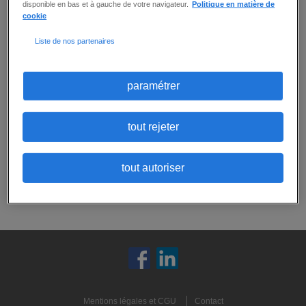
disponible en bas et à gauche de votre navigateur.
Politique en matière de
cookie
Aucune offre ne correspond exactement
Liste de nos partenaires
à tous vos critères.
Ne ratez aucune
opportunité :
Vous pouvez
créer une alerte email
pour
paramétrer
recevoir les prochaines offres correspondant
à ces critères, ou
envoyer votre candidature
spontanée
:
tout rejeter
candidature spontanée
tout autoriser
créer une alerte
Mentions légales et CGU
Contact