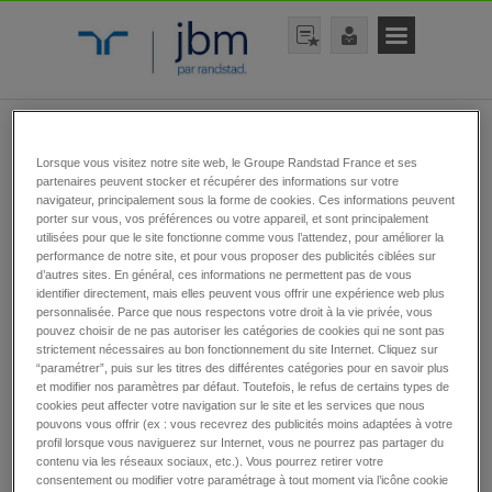
rechercher une offre
Lorsque vous visitez notre site web, le Groupe Randstad France et ses
partenaires peuvent stocker et récupérer des informations sur votre
navigateur, principalement sous la forme de cookies. Ces informations peuvent
porter sur vous, vos préférences ou votre appareil, et sont principalement
utilisées pour que le site fonctionne comme vous l’attendez, pour améliorer la
performance de notre site, et pour vous proposer des publicités ciblées sur
d’autres sites. En général, ces informations ne permettent pas de vous
identifier directement, mais elles peuvent vous offrir une expérience web plus
personnalisée. Parce que nous respectons votre droit à la vie privée, vous
rechercher
pouvez choisir de ne pas autoriser les catégories de cookies qui ne sont pas
strictement nécessaires au bon fonctionnement du site Internet. Cliquez sur
“paramétrer”, puis sur les titres des différentes catégories pour en savoir plus
et modifier nos paramètres par défaut. Toutefois, le refus de certains types de
cookies peut affecter votre navigation sur le site et les services que nous
pouvons vous offrir (ex : vous recevrez des publicités moins adaptées à votre
Toutes nos offres
profil lorsque vous naviguerez sur Internet, vous ne pourrez pas partager du
contenu via les réseaux sociaux, etc.). Vous pourrez retirer votre
d’emplois
consentement ou modifier votre paramétrage à tout moment via l’icône cookie