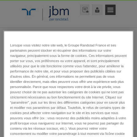
rechercher une offre
Lorsque vous visitez notre site web, le Groupe Randstad France et ses
partenaires peuvent stocker et récupérer des informations sur votre
navigateur, principalement sous la forme de cookies. Ces informations peuvent
porter sur vous, vos préférences ou votre appareil, et sont principalement
utilisées pour que le site fonctionne comme vous l’attendez, pour améliorer la
performance de notre site, et pour vous proposer des publicités ciblées sur
d’autres sites. En général, ces informations ne permettent pas de vous
identifier directement, mais elles peuvent vous offrir une expérience web plus
personnalisée. Parce que nous respectons votre droit à la vie privée, vous
rechercher
pouvez choisir de ne pas autoriser les catégories de cookies qui ne sont pas
strictement nécessaires au bon fonctionnement du site Internet. Cliquez sur
“paramétrer”, puis sur les titres des différentes catégories pour en savoir plus
et modifier nos paramètres par défaut. Toutefois, le refus de certains types de
cookies peut affecter votre navigation sur le site et les services que nous
pouvons vous offrir (ex : vous recevrez des publicités moins adaptées à votre
Toutes nos offres
profil lorsque vous naviguerez sur Internet, vous ne pourrez pas partager du
contenu via les réseaux sociaux, etc.). Vous pourrez retirer votre
d’emplois
consentement ou modifier votre paramétrage à tout moment via l’icône cookie