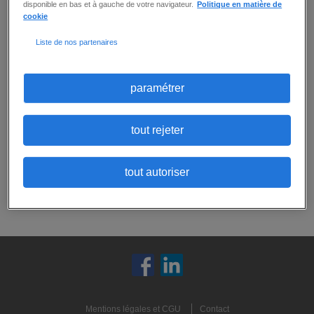
disponible en bas et à gauche de votre navigateur.
Politique en matière de
cookie
Aucune offre ne correspond exactement
Liste de nos partenaires
à tous vos critères.
Ne ratez aucune
opportunité :
Vous pouvez
créer une alerte email
pour
paramétrer
recevoir les prochaines offres correspondant
à ces critères, ou
envoyer votre candidature
spontanée
:
tout rejeter
candidature spontanée
tout autoriser
créer une alerte
Mentions légales et CGU
Contact