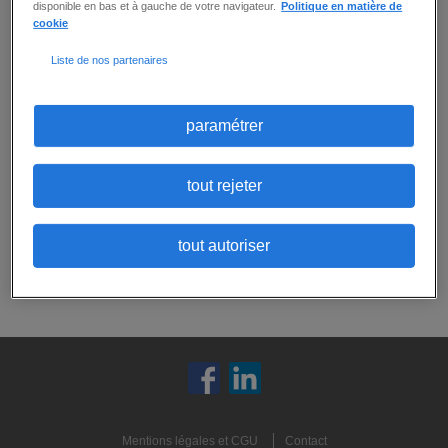
disponible en bas et à gauche de votre navigateur.
Politique en matière de
cookie
Aucune offre ne correspond exactement
Liste de nos partenaires
à tous vos critères.
Ne ratez aucune
opportunité :
Vous pouvez
créer une alerte email
pour
paramétrer
recevoir les prochaines offres correspondant
à ces critères, ou
envoyer votre candidature
spontanée
:
tout rejeter
candidature spontanée
tout autoriser
créer une alerte
Mentions légales et CGU
Contact