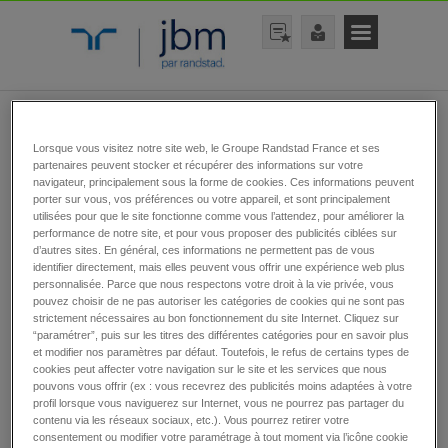
rechercher une offre
Lorsque vous visitez notre site web, le Groupe Randstad France et ses
partenaires peuvent stocker et récupérer des informations sur votre
navigateur, principalement sous la forme de cookies. Ces informations peuvent
porter sur vous, vos préférences ou votre appareil, et sont principalement
utilisées pour que le site fonctionne comme vous l’attendez, pour améliorer la
performance de notre site, et pour vous proposer des publicités ciblées sur
d’autres sites. En général, ces informations ne permettent pas de vous
identifier directement, mais elles peuvent vous offrir une expérience web plus
personnalisée. Parce que nous respectons votre droit à la vie privée, vous
rechercher
pouvez choisir de ne pas autoriser les catégories de cookies qui ne sont pas
strictement nécessaires au bon fonctionnement du site Internet. Cliquez sur
“paramétrer”, puis sur les titres des différentes catégories pour en savoir plus
et modifier nos paramètres par défaut. Toutefois, le refus de certains types de
cookies peut affecter votre navigation sur le site et les services que nous
pouvons vous offrir (ex : vous recevrez des publicités moins adaptées à votre
Toutes nos offres
profil lorsque vous naviguerez sur Internet, vous ne pourrez pas partager du
contenu via les réseaux sociaux, etc.). Vous pourrez retirer votre
d’emplois
consentement ou modifier votre paramétrage à tout moment via l’icône cookie