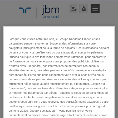
rechercher une offre
Lorsque vous visitez notre site web, le Groupe Randstad France et ses
partenaires peuvent stocker et récupérer des informations sur votre
navigateur, principalement sous la forme de cookies. Ces informations peuvent
porter sur vous, vos préférences ou votre appareil, et sont principalement
utilisées pour que le site fonctionne comme vous l’attendez, pour améliorer la
performance de notre site, et pour vous proposer des publicités ciblées sur
d’autres sites. En général, ces informations ne permettent pas de vous
identifier directement, mais elles peuvent vous offrir une expérience web plus
personnalisée. Parce que nous respectons votre droit à la vie privée, vous
rechercher
pouvez choisir de ne pas autoriser les catégories de cookies qui ne sont pas
strictement nécessaires au bon fonctionnement du site Internet. Cliquez sur
“paramétrer”, puis sur les titres des différentes catégories pour en savoir plus
et modifier nos paramètres par défaut. Toutefois, le refus de certains types de
cookies peut affecter votre navigation sur le site et les services que nous
pouvons vous offrir (ex : vous recevrez des publicités moins adaptées à votre
Toutes nos offres
profil lorsque vous naviguerez sur Internet, vous ne pourrez pas partager du
contenu via les réseaux sociaux, etc.). Vous pourrez retirer votre
d’emplois
consentement ou modifier votre paramétrage à tout moment via l’icône cookie