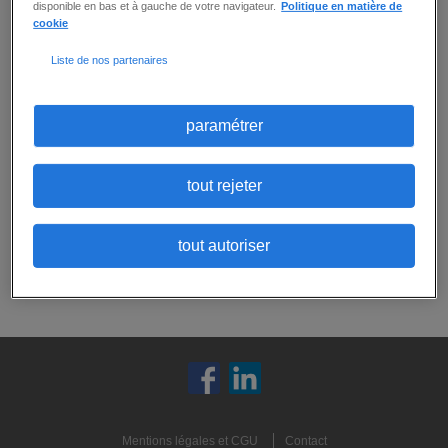
disponible en bas et à gauche de votre navigateur.
Politique en matière de
cookie
Aucune offre ne correspond exactement
Liste de nos partenaires
à tous vos critères.
Ne ratez aucune
opportunité :
Vous pouvez
créer une alerte email
pour
paramétrer
recevoir les prochaines offres correspondant
à ces critères, ou
envoyer votre candidature
spontanée
:
tout rejeter
candidature spontanée
tout autoriser
créer une alerte
Mentions légales et CGU
Contact