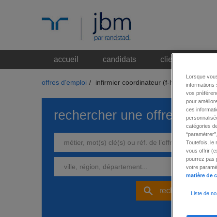
accueil
candidats
clients
qu
Lorsque vous
offres d’emploi
/
infirmier coordinateur (f-h)
informations 
vos préférenc
pour améliore
ces informati
rechercher une offre
personnalisée
catégories de
“paramétrer”,
Toutefois, le
vous offrir (
pourrez pas p
votre paramét
matière de 
rechercher
Liste de no