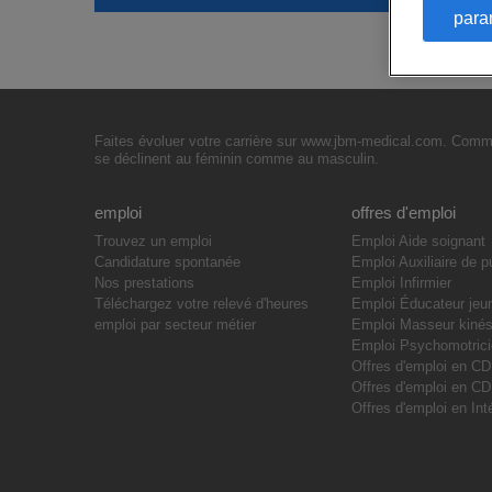
para
Faites évoluer votre carrière sur www.jbm-medical.com. Commen
se déclinent au féminin comme au masculin.
emploi
offres d'emploi
Trouvez un emploi
Emploi Aide soignant
Candidature spontanée
Emploi Auxiliaire de p
Nos prestations
Emploi Infirmier
Téléchargez votre relevé d'heures
Emploi Éducateur jeu
emploi par secteur métier
Emploi Masseur kinés
Emploi Psychomotric
Offres d'emploi en CD
Offres d'emploi en C
Offres d'emploi en Int