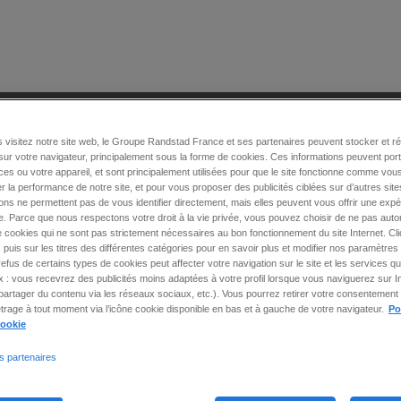
i sommes-nous ?
médecins
 visitez notre site web, le Groupe Randstad France et ses partenaires peuvent stocker et r
sur votre navigateur, principalement sous la forme de cookies. Ces informations peuvent por
es ou votre appareil, et sont principalement utilisées pour que le site fonctionne comme vous
Toutes nos offres d’emplo
r la performance de notre site, et pour vous proposer des publicités ciblées sur d’autres site
ons ne permettent pas de vous identifier directement, mais elles peuvent vous offrir une exp
. Parce que nous respectons votre droit à la vie privée, vous pouvez choisir de ne pas autor
 cookies qui ne sont pas strictement nécessaires au bon fonctionnement du site Internet. Cl
 puis sur les titres des différentes catégories pour en savoir plus et modifier nos paramètres 
Aucune offre ne correspond exactement à tous vos crit
 refus de certains types de cookies peut affecter votre navigation sur le site et les services
ex : vous recevrez des publicités moins adaptées à votre profil lorsque vous naviguerez sur I
Vous pouvez
créer une alerte email
pour recevoir les proch
artager du contenu via les réseaux sociaux, etc.). Vous pourrez retirer votre consentement 
offres correspondant à ces critères, ou
envoyer votre candi
rage à tout moment via l’icône cookie disponible en bas et à gauche de votre navigateur.
Po
spontanée
:
cookie
s partenaires