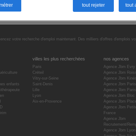
métrer
tout rejeter
tout 
cez votre recherche d'emploi maintenant. Des milliers d'offres d'emplois vou
villes les plus recherchées
nos agences
Paris
Agence Jbm Evry
uériculture
Créteil
Agence Jbm Rois
Vitry-sur-Seine
Agence Jbm Kiné
nes enfants
Saint-Denis
Agence Jbm Paris
ithérapeute
Lille
Agence Jbm Pari
ien
Lyon
Agence Jbm Bloc
I
Aix-en-Provence
Agence Jbm Place
DD
Agence Jbm Petite
érim
France
Agence Jbm
Recrutement/Rem
Agence Jbm Lyon
Agence Jbm Aix e