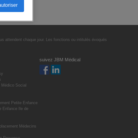
autoriser
s attendent chaque jour. Les fonctions ou intitulés évoqués
suivez JBM Médical
sy
s
 Médico Social
s
ment Petite Enfance
 Enfance Ile de
placement Médecins
n Provence