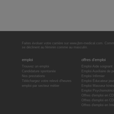
Faites évoluer votre carrière sur www.jbm-medical.com. Commen
se déclinent au féminin comme au masculin.
emploi
offres d'emploi
Trouvez un emploi
Emploi Aide soignant
Candidature spontanée
Emploi Auxiliaire de p
Nos prestations
Emploi Infirmier
Téléchargez votre relevé d'heures
Emploi Éducateur jeu
emploi par secteur métier
Emploi Masseur kinés
Emploi Psychomotric
Offres d'emploi en CD
Offres d'emploi en C
Offres d'emploi en Int