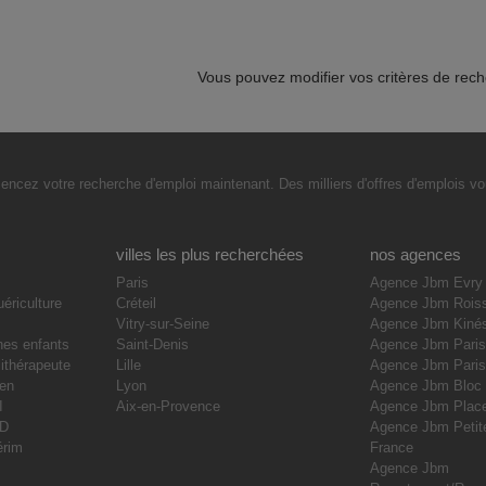
Vous pouvez modifier vos critères de rec
cez votre recherche d'emploi maintenant. Des milliers d'offres d'emplois vou
villes les plus recherchées
nos agences
Paris
Agence Jbm Evry
uériculture
Créteil
Agence Jbm Rois
Vitry-sur-Seine
Agence Jbm Kiné
nes enfants
Saint-Denis
Agence Jbm Paris
ithérapeute
Lille
Agence Jbm Pari
ien
Lyon
Agence Jbm Bloc
I
Aix-en-Provence
Agence Jbm Place
DD
Agence Jbm Petite
érim
France
Agence Jbm