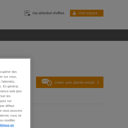
ma sélection d'offres
mon espace
is
écupérer des
ter sur vous,
 l’attendez,
créer une alerte
email
s. En général,
érience web plus
iser les
iquez sur
par défaut.
 que nous pouvons
nternet, vous ne
ou modifier
litique en