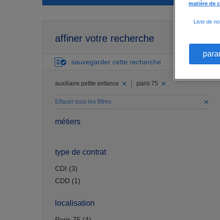
matière de 
Liste de no
affiner votre recherche
para
sauvegarder cette recherche
auxiliaire petite enfance
paris 75
Effacer tous les filtres
métiers
type de contrat
CDI (3)
CDD (1)
localisation
Paris 75 (4)