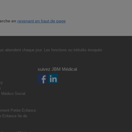
herche en
revenant en haut de page
s attendent chaque jour. Les fonctions ou intitulés évoqués
suivez JBM Médical
sy
s
 Médico Social
s
ment Petite Enfance
 Enfance Ile de