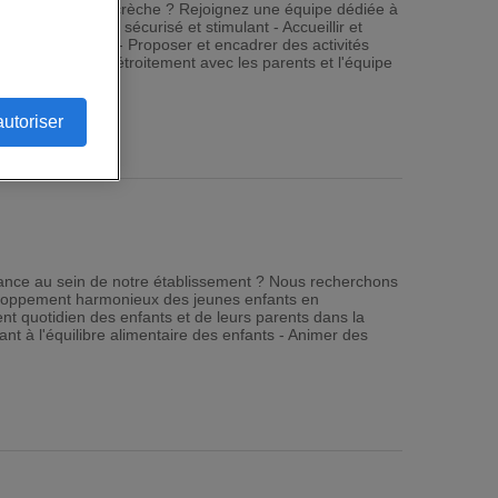
e petite enfance en crèche ? Rejoignez une équipe dédiée à
 environnement sécurisé et stimulant - Accueillir et
tion au quotidien - Proposer et encadrer des activités
nts - Collaborer étroitement avec les parents et l'équipe
autoriser
nfance au sein de notre établissement ? Nous recherchons
veloppement harmonieux des jeunes enfants en
nt quotidien des enfants et de leurs parents dans la
lant à l'équilibre alimentaire des enfants - Animer des