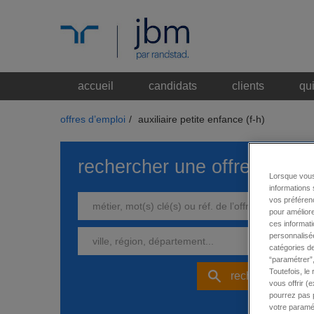
accueil
candidats
clients
qu
offres d’emploi
/
auxiliaire petite enfance (f-h)
rechercher une offre
Lorsque vous
informations 
vos préférenc
pour améliore
ces informati
personnalisée
catégories de
“paramétrer”,
Toutefois, le
rechercher
vous offrir (
pourrez pas p
votre paramét