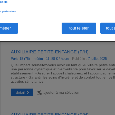
Prêt(e) à enrichir le quotidien des enfants en tant qu'Auxiliair
cookie
encourager le développement et le bien-être des enfants dans un
accompagner les enfants et leurs parents, veillant à leur adapta
s partenaires
ludiques pour stimuler la créativité et le développement des enfa
éducative ...
métrer
tout rejeter
tout 
détail
ajouter à ma sélection
AUXILIAIRE PETITE ENFANCE (F/H)
Paris 18 (75)
-
intérim
-
11 .88 € / heure -
Publié le :
7 juillet 2025
Quel impact souhaitez-vous avoir en tant qu'Auxiliaire petite e
une personne dynamique et bienveillante pour favoriser le dé
établissement. - Assurer l'accueil chaleureux et l'accompagneme
structure - Garantir les soins d'hygiène et de confort tout en veil
activités stimulantes ...
détail
ajouter à ma sélection
AUXILIAIRE PETITE ENFANCE (F/H)