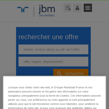
rechercher une offre
rechercher
Lorsque vous visitez notre site web, le Groupe Randstad France et ses
partenaires peuvent stocker et récupérer des informations sur votre
navigateur, principalement sous la forme de cookies. Ces informations peuvent
affiner votre recherche
porter sur vous, vos préférences ou votre appareil, et sont principalement
utilisées pour que le site fonctionne comme vous l’attendez, pour améliorer la
Toutes nos offres
performance de notre site, et pour vous proposer des publicités ciblées sur