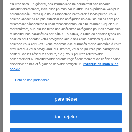
d’autres sites. En général, ces informations ne permettent pas de vous
d’emplois
identifier directement, mais elles peuvent vous offrir une expérience web plus
personnalisée. Parce que nous respectons votre droit à la vie privée, vous
pouvez choisir de ne pas autoriser les catégories de cookies qui ne sont pas
strictement nécessaires au bon fonctionnement du site Internet. Cliquez sur
3
offre(s)
créer une alerte
“paramétrer”, puis sur les titres des différentes catégories pour en savoir plus
et modifier nos paramètres par défaut. Toutefois, le refus de certains types de
cookies peut affecter votre navigation sur le site et les services que nous
par page
trier par
pouvons vous offrir (ex : vous recevrez des publicités moins adaptées à votre
profil lorsque vous naviguerez sur Internet, vous ne pourrez pas partager du
contenu via les réseaux sociaux, etc.). Vous pourrez retirer votre
consentement ou modifier votre paramétrage à tout moment via l’icône cookie
ASSISTANT SOCIAL (F/H)
disponible en bas et à gauche de votre navigateur.
Politique en matière de
cookie
St Denis (93)
-
intérim
-
18 € / heure -
Publié le :
15
juillet 2026
Liste de nos partenaires
Quels défis motivants et enrichissants attendent
l'Assistant social (F/H) dans notre établissement
médico-social ? Ce poste vous invite à
paramétrer
coordonner divers aspects de
l'accompagnement social au sein d'un
établissement médico-social - Réaliser les
évaluations sociales et administratives lors du
tout rejeter
séjour des usagers - Assurer un soutien efficace
lors des démarches d'accès au droit à la santé
et au logement - Organiser et animer des