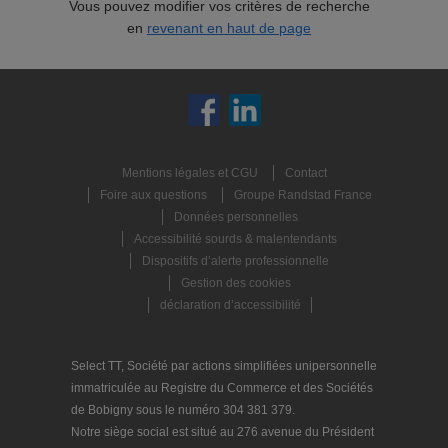
Vous pouvez modifier vos critères de recherche
en
revenant en haut de page
Mentions légales et CGU
Contact
Foire aux questions
Groupe Randstad France
Données personnelles
Accessibilité sourds & malentendants
Dispositifs d’alerte professionnelle
Gestion des cookies
déclaration d’accessibilité
Select TT, Société par actions simplifiées unipersonnelle
immatriculée au Registre du Commerce et des Sociétés
de Bobigny sous le numéro 304 381 379.
Notre siège social est situé au 276 avenue du Président