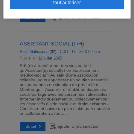
actions collectives pour favoriser l'intégration
tout autoriser
des usagers ...
détail
ajouter à ma sélection
ASSISTANT SOCIAL (F/H)
Rueil Malmaison (92)
-
CDD
-
16 - 20 € / heure -
Publié le :
11 juillet 2025
Prêt(e) à transformer des vies en tant
qu'Assistant(e) social(e) en établissement
médico-social ? Au sein d'une association
solidaire, vous apporterez un soutien essentiel
aux personnes en situation de précarité à
Montrouge. - Accueillir et établir un diagnostic
social partagé avec les personnes vulnérables -
Informer individuellement ou collectivement sur
les dispositifs d'aide sociale et droits existants -
Construire et suivre un plan d'aide personnalisé
en collaboration avec la ...
détail
ajouter à ma sélection