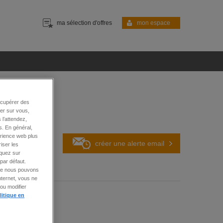
ma sélection d'offres
mon espace
écupérer des
is
ter sur vous,
 l’attendez,
s. En général,
érience web plus
créer une alerte
email
iser les
iquez sur
par défaut.
 que nous pouvons
nternet, vous ne
ou modifier
litique en