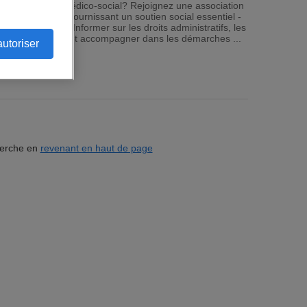
n établissement médico-social? Rejoignez une association
précarité en fournissant un soutien social essentiel -
s en difficulté - Informer sur les droits administratifs, les
'aide personnalisé et accompagner dans les démarches ...
autoriser
herche en
revenant en haut de page