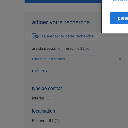
para
affiner votre recherche
sauvegarder cette recherche
assistant social
essonne 91
Effacer tous les filtres
métiers
type de contrat
intérim (1)
localisation
Essonne 91 (1)