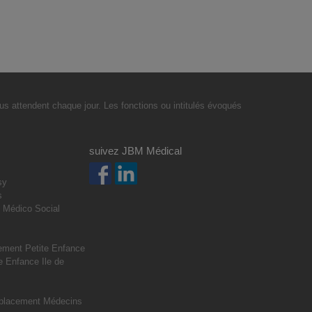
s attendent chaque jour. Les fonctions ou intitulés évoqués
suivez JBM Médical
sy
s
 Médico Social
s
ment Petite Enfance
 Enfance Ile de
placement Médecins