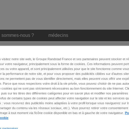
i sommes-nous ?
médecins
 visitez notre site web, le Groupe Randstad France et ses partenaires peuvent stocker et r
Toutes nos offres d’emplo
sur votre navigateur, principalement sous la forme de cookies. Ces informations peuvent por
es ou votre appareil, et sont principalement utilisées pour que le site fonctionne comme vous
r la performance de notre site, et pour vous proposer des publicités ciblées sur d’autres site
ons ne permettent pas de vous identifier directement, mais elles peuvent vous offrir une exp
1
offre(s)
d'emploi
. Parce que nous respectons votre droit à la vie privée, vous pouvez choisir de ne pas autor
 cookies qui ne sont pas strictement nécessaires au bon fonctionnement du site Internet. Cl
 puis sur les titres des différentes catégories pour en savoir plus et modifier nos paramètres 
par page
trier par
 refus de certains types de cookies peut affecter votre navigation sur le site et les services
ex : vous recevrez des publicités moins adaptées à votre profil lorsque vous naviguerez sur I
artager du contenu via les réseaux sociaux, etc.). Vous pourrez retirer votre consentement 
rage à tout moment via l’icône cookie disponible en bas et à gauche de votre navigateur.
Po
ASSISTANT SOCIAL (F/H)
cookie
Athis Mons (91)
-
CDD
-
16 - 20 € / heure -
Publié le :
11 juillet 2025
s partenaires