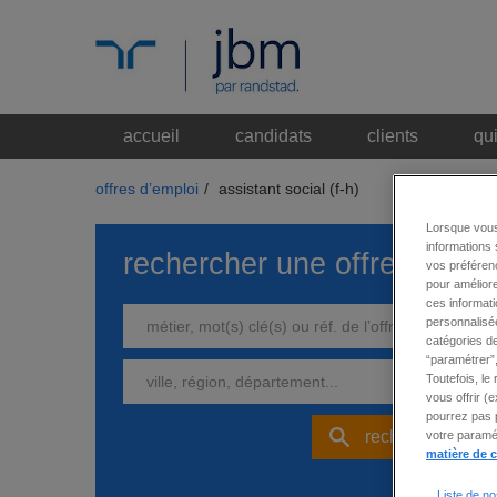
accueil
candidats
clients
qu
offres d’emploi
/
assistant social (f-h)
Lorsque vous
informations 
rechercher une offre
vos préférenc
pour améliore
ces informati
personnalisée
catégories de
“paramétrer”,
Toutefois, le
vous offrir (
pourrez pas p
rechercher
votre paramét
matière de 
Liste de no