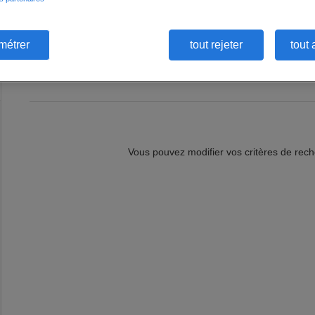
Serez-vous l'Assistant social (F/H) qui transformera des vies e
dynamique où vous accompagnerez des personnes en situation de 
Accueillir et établir un diagnostic social partagé avec les personne
aides sociales, et les recours possibles - Construire un plan d
métrer
tout rejeter
tout 
détail
ajouter à ma sélection
Vous pouvez modifier vos critères de rec