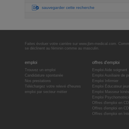
sauvegarder cette recherche
Faites évoluer votre carrière sur www.jbm-medical.com. Commen
se déclinent au féminin comme au masculin.
emploi
offres d'emploi
Trouvez un emploi
Emploi Aide soignant
Candidature spontanée
Emploi Auxiliaire de p
Nos prestations
Emploi Infirmier
Téléchargez votre relevé d'heures
Emploi Éducateur jeu
emploi par secteur métier
Emploi Masseur kinés
Emploi Psychomotric
Offres d'emploi en CD
Offres d'emploi en C
Offres d'emploi en Int