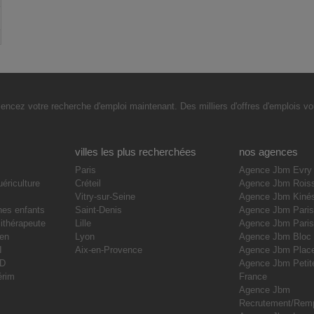
cez votre recherche d'emploi maintenant. Des milliers d'offres d'emplois vou
villes les plus recherchées
nos agences
Paris
Agence Jbm Evry
uériculture
Créteil
Agence Jbm Rois
Vitry-sur-Seine
Agence Jbm Kiné
nes enfants
Saint-Denis
Agence Jbm Paris
ithérapeute
Lille
Agence Jbm Pari
ien
Lyon
Agence Jbm Bloc
I
Aix-en-Provence
Agence Jbm Place
DD
Agence Jbm Petite
érim
France
Agence Jbm
Recrutement/Rem