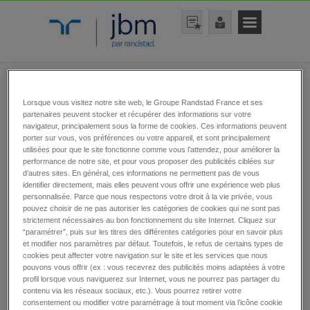
rechercher une offre
Lorsque vous visitez notre site web, le Groupe Randstad France et ses
partenaires peuvent stocker et récupérer des informations sur votre
navigateur, principalement sous la forme de cookies. Ces informations peuvent
porter sur vous, vos préférences ou votre appareil, et sont principalement
utilisées pour que le site fonctionne comme vous l’attendez, pour améliorer la
performance de notre site, et pour vous proposer des publicités ciblées sur
d’autres sites. En général, ces informations ne permettent pas de vous
identifier directement, mais elles peuvent vous offrir une expérience web plus
personnalisée. Parce que nous respectons votre droit à la vie privée, vous
rechercher
pouvez choisir de ne pas autoriser les catégories de cookies qui ne sont pas
strictement nécessaires au bon fonctionnement du site Internet. Cliquez sur
“paramétrer”, puis sur les titres des différentes catégories pour en savoir plus
et modifier nos paramètres par défaut. Toutefois, le refus de certains types de
cookies peut affecter votre navigation sur le site et les services que nous
pouvons vous offrir (ex : vous recevrez des publicités moins adaptées à votre
Toutes nos offres
profil lorsque vous naviguerez sur Internet, vous ne pourrez pas partager du
contenu via les réseaux sociaux, etc.). Vous pourrez retirer votre
d’emplois
consentement ou modifier votre paramétrage à tout moment via l’icône cookie