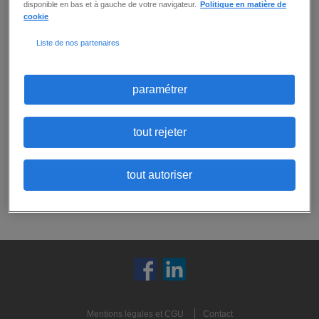
disponible en bas et à gauche de votre navigateur.
Politique en matière de
cookie
Aucune offre ne correspond exactement
Liste de nos partenaires
à tous vos critères.
Ne ratez aucune
opportunité :
Vous pouvez
créer une alerte email
pour
paramétrer
recevoir les prochaines offres correspondant
à ces critères, ou
envoyer votre candidature
spontanée
:
tout rejeter
candidature spontanée
tout autoriser
créer une alerte
Mentions légales et CGU
Contact