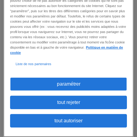
pouvez choisir de ne pas autoriser les catégories de cookies qui ne sont pas
d’emplois
strictement nécessaires au bon fonctionnement du site Internet. Cliquez sur
“paramétrer”, puis sur les titres des différentes catégories pour en savoir plus
et modifier nos paramètres par défaut. Toutefois, le refus de certains types de
cookies peut affecter votre navigation sur le site et les services que nous
pouvons vous offrir (ex : vous recevrez des publicités moins adaptées à votre
2
offre(s)
créer une alerte
profil lorsque vous naviguerez sur Internet, vous ne pourrez pas partager du
contenu via les réseaux sociaux, etc.). Vous pourrez retirer votre
consentement ou modifier votre paramétrage à tout moment via l’icône cookie
par page
trier par
disponible en bas et à gauche de votre navigateur.
Politique en matière de
cookie
Liste de nos partenaires
AIDE SOIGNANT (F/H)
Ivry Sur Seine (94)
-
intérim
-
15 € / heure -
Publié le
:
15 juillet 2026
paramétrer
Comment souhaitez-vous contribuer au bien-
être des résidents en tant qu'Aide-soignant(e)
dans notre établissement médico-social ? Vous
tout rejeter
serez en charge de garantir le bien-être des
patients dans notre établissement médico-
social. - Accueillir, informer et accompagner les
patients et leur entourage de manière
tout autoriser
professionnelle et bienveillante - Effectuer les
soins d'hygiène, de prévention et de confort en
préservant l'autonomie des personnes prises en