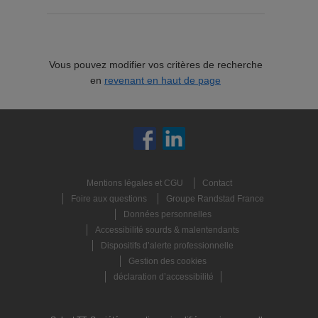
Vous pouvez modifier vos critères de recherche
en
revenant en haut de page
Mentions légales et CGU
Contact
Foire aux questions
Groupe Randstad France
Données personnelles
Accessibilité sourds & malentendants
Dispositifs d’alerte professionnelle
Gestion des cookies
déclaration d’accessibilité