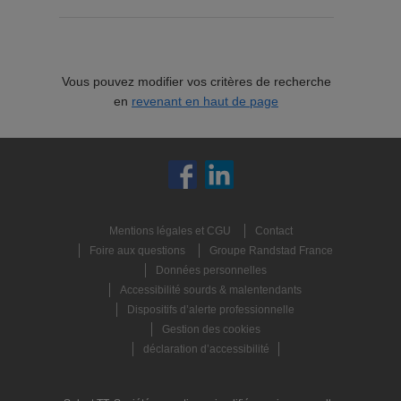
Vous pouvez modifier vos critères de recherche
en
revenant en haut de page
Mentions légales et CGU
Contact
Foire aux questions
Groupe Randstad France
Données personnelles
Accessibilité sourds & malentendants
Dispositifs d’alerte professionnelle
Gestion des cookies
déclaration d’accessibilité