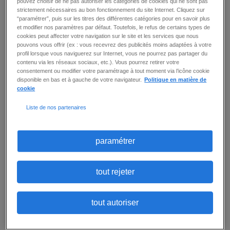
pouvez choisir de ne pas autoriser les catégories de cookies qui ne sont pas
d’emplois
strictement nécessaires au bon fonctionnement du site Internet. Cliquez sur
“paramétrer”, puis sur les titres des différentes catégories pour en savoir plus
et modifier nos paramètres par défaut. Toutefois, le refus de certains types de
cookies peut affecter votre navigation sur le site et les services que nous
pouvons vous offrir (ex : vous recevrez des publicités moins adaptées à votre
2
offre(s)
créer une alerte
profil lorsque vous naviguerez sur Internet, vous ne pourrez pas partager du
contenu via les réseaux sociaux, etc.). Vous pourrez retirer votre
consentement ou modifier votre paramétrage à tout moment via l’icône cookie
par page
trier par
disponible en bas et à gauche de votre navigateur.
Politique en matière de
cookie
Liste de nos partenaires
AIDE SOIGNANT (F/H)
Ivry Sur Seine (94)
-
intérim
-
15 € / heure -
Publié le
:
15 juillet 2026
paramétrer
Comment souhaitez-vous contribuer au bien-
être des résidents en tant qu'Aide-soignant(e)
dans notre établissement médico-social ? Vous
tout rejeter
serez en charge de garantir le bien-être des
patients dans notre établissement médico-
social. - Accueillir, informer et accompagner les
patients et leur entourage de manière
tout autoriser
professionnelle et bienveillante - Effectuer les
soins d'hygiène, de prévention et de confort en
préservant l'autonomie des personnes prises en