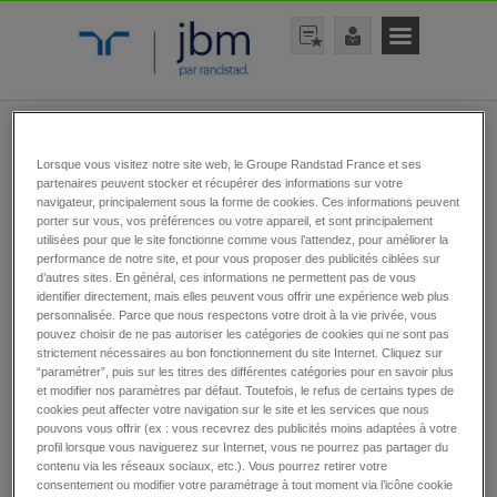
rechercher une offre
Lorsque vous visitez notre site web, le Groupe Randstad France et ses
partenaires peuvent stocker et récupérer des informations sur votre
navigateur, principalement sous la forme de cookies. Ces informations peuvent
porter sur vous, vos préférences ou votre appareil, et sont principalement
utilisées pour que le site fonctionne comme vous l’attendez, pour améliorer la
performance de notre site, et pour vous proposer des publicités ciblées sur
d’autres sites. En général, ces informations ne permettent pas de vous
identifier directement, mais elles peuvent vous offrir une expérience web plus
personnalisée. Parce que nous respectons votre droit à la vie privée, vous
rechercher
pouvez choisir de ne pas autoriser les catégories de cookies qui ne sont pas
strictement nécessaires au bon fonctionnement du site Internet. Cliquez sur
“paramétrer”, puis sur les titres des différentes catégories pour en savoir plus
et modifier nos paramètres par défaut. Toutefois, le refus de certains types de
cookies peut affecter votre navigation sur le site et les services que nous
pouvons vous offrir (ex : vous recevrez des publicités moins adaptées à votre
Toutes nos offres
profil lorsque vous naviguerez sur Internet, vous ne pourrez pas partager du
contenu via les réseaux sociaux, etc.). Vous pourrez retirer votre
d’emplois
consentement ou modifier votre paramétrage à tout moment via l’icône cookie