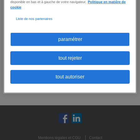
disponible en bas et à gauche de votre navigateur.
Politique en matière de
cookie
Aucune offre ne correspond exactement
Liste de nos partenaires
à tous vos critères.
Ne ratez aucune
opportunité :
Vous pouvez
créer une alerte email
pour
paramétrer
recevoir les prochaines offres correspondant
à ces critères, ou
envoyer votre candidature
spontanée
:
tout rejeter
candidature spontanée
tout autoriser
créer une alerte
Mentions légales et CGU
Contact