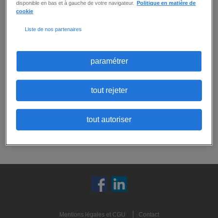
disponible en bas et à gauche de votre navigateur.
Politique en matière de
cookie
Aucune offre ne correspond exactement
Liste de nos partenaires
à tous vos critères.
Ne ratez aucune
opportunité :
Vous pouvez
créer une alerte email
pour
paramétrer
recevoir les prochaines offres correspondant
à ces critères, ou
envoyer votre candidature
spontanée
:
tout rejeter
candidature spontanée
tout autoriser
créer une alerte
Mentions légales et CGU
Contact