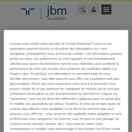
rechercher une offre
Lorsque vous visitez notre site web, le Groupe Randstad France et ses
partenaires peuvent stocker et récupérer des informations sur votre
navigateur, principalement sous la forme de cookies. Ces informations peuvent
porter sur vous, vos préférences ou votre appareil, et sont principalement
utilisées pour que le site fonctionne comme vous l’attendez, pour améliorer la
performance de notre site, et pour vous proposer des publicités ciblées sur
d’autres sites. En général, ces informations ne permettent pas de vous
identifier directement, mais elles peuvent vous offrir une expérience web plus
personnalisée. Parce que nous respectons votre droit à la vie privée, vous
rechercher
pouvez choisir de ne pas autoriser les catégories de cookies qui ne sont pas
strictement nécessaires au bon fonctionnement du site Internet. Cliquez sur
“paramétrer”, puis sur les titres des différentes catégories pour en savoir plus
et modifier nos paramètres par défaut. Toutefois, le refus de certains types de
cookies peut affecter votre navigation sur le site et les services que nous
pouvons vous offrir (ex : vous recevrez des publicités moins adaptées à votre
Toutes nos offres
profil lorsque vous naviguerez sur Internet, vous ne pourrez pas partager du
contenu via les réseaux sociaux, etc.). Vous pourrez retirer votre
d’emplois
consentement ou modifier votre paramétrage à tout moment via l’icône cookie