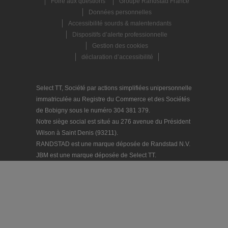
Foire aux questions
Groupe Randstad France
Données personnelles
Accessibilité sourds & malentendants
Dispositifs d’alerte professionnelle
Gestion des cookies
déclaration d’accessibilité
Select TT, Société par actions simplifiées unipersonnelle
immatriculée au Registre du Commerce et des Sociétés
de Bobigny sous le numéro 304 381 379.
Notre siège social est situé au 276 avenue du Président
Wilson à Saint Denis (93211).
RANDSTAD est une marque déposée de Randstad N.V.
JBM est une marque déposée de Select TT.