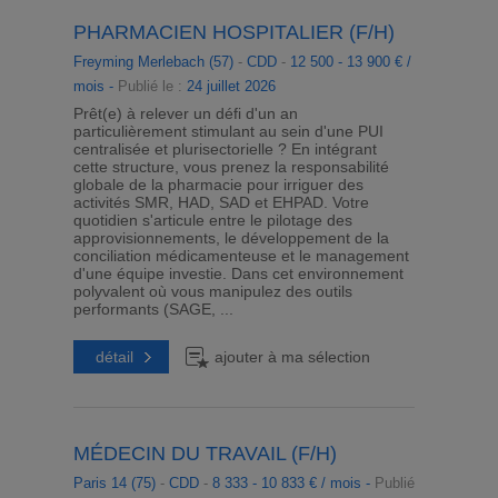
PHARMACIEN HOSPITALIER (F/H)
Freyming Merlebach (57)
-
CDD
-
12 500 - 13 900 € /
mois -
Publié le :
24 juillet 2026
Prêt(e) à relever un défi d'un an
particulièrement stimulant au sein d'une PUI
centralisée et plurisectorielle ? En intégrant
cette structure, vous prenez la responsabilité
globale de la pharmacie pour irriguer des
activités SMR, HAD, SAD et EHPAD. Votre
quotidien s'articule entre le pilotage des
approvisionnements, le développement de la
conciliation médicamenteuse et le management
d'une équipe investie. Dans cet environnement
polyvalent où vous manipulez des outils
performants (SAGE, ...
détail
ajouter à ma sélection
MÉDECIN DU TRAVAIL (F/H)
Paris 14 (75)
-
CDD
-
8 333 - 10 833 € / mois -
Publié