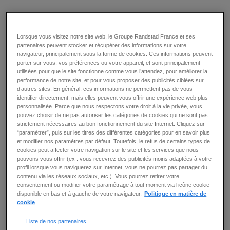
INFIRMIER DE (F/H) EN GÉRIATRIE
Lorsque vous visitez notre site web, le Groupe Randstad France et ses
Creteil (94)
-
intérim
-
20 - 22 € / heure -
Publié le :
5
partenaires peuvent stocker et récupérer des informations sur votre
août 2026
navigateur, principalement sous la forme de cookies. Ces informations peuvent
Prêt(e) à transformer chaque soin en impact au
porter sur vous, vos préférences ou votre appareil, et sont principalement
sein d'un hôpital comme Infirmier(ère) (F/H) ?
utilisées pour que le site fonctionne comme vous l’attendez, pour améliorer la
Au sein d'un établissement hospitalier, vous
performance de notre site, et pour vous proposer des publicités ciblées sur
assurez des soins humains et coordonnés
d’autres sites. En général, ces informations ne permettent pas de vous
auprès de patients aux besoins complexes -
identifier directement, mais elles peuvent vous offrir une expérience web plus
Prenez en charge les polypathologies, la
personnalisée. Parce que nous respectons votre droit à la vie privée, vous
dépendance et les soins de confort ou de fin de
pouvez choisir de ne pas autoriser les catégories de cookies qui ne sont pas
vie - Collaborez activement avec l'équipe
strictement nécessaires au bon fonctionnement du site Internet. Cliquez sur
pluridisciplinaire pour garantir une continuité de
“paramétrer”, puis sur les titres des différentes catégories pour en savoir plus
soins exemplaire - Établissez une
et modifier nos paramètres par défaut. Toutefois, le refus de certains types de
communication attentive avec les patients et
cookies peut affecter votre navigation sur le site et les services que nous
leurs ...
pouvons vous offrir (ex : vous recevrez des publicités moins adaptées à votre
profil lorsque vous naviguerez sur Internet, vous ne pourrez pas partager du
détail
ajouter à ma sélection
contenu via les réseaux sociaux, etc.). Vous pourrez retirer votre
consentement ou modifier votre paramétrage à tout moment via l’icône cookie
disponible en bas et à gauche de votre navigateur.
Politique en matière de
cookie
INFIRMIER DE (F/H) EN
Liste de nos partenaires