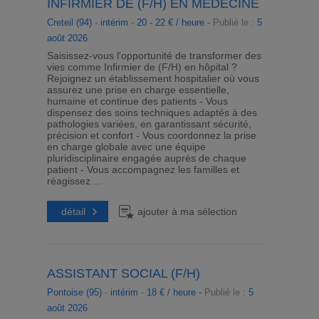
INFIRMIER DE (F/H) EN MEDECINE
Creteil (94)
-
intérim
-
20 - 22 € / heure -
Publié le :
5
août 2026
Saisissez-vous l'opportunité de transformer des
vies comme Infirmier de (F/H) en hôpital ?
Rejoignez un établissement hospitalier où vous
assurez une prise en charge essentielle,
humaine et continue des patients - Vous
dispensez des soins techniques adaptés à des
pathologies variées, en garantissant sécurité,
précision et confort - Vous coordonnez la prise
en charge globale avec une équipe
pluridisciplinaire engagée auprès de chaque
patient - Vous accompagnez les familles et
réagissez ...
détail
ajouter à ma sélection
ASSISTANT SOCIAL (F/H)
Pontoise (95)
-
intérim
-
18 € / heure -
Publié le :
5
août 2026