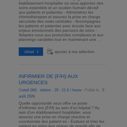
établissement hospitalier où vous apportez des
soins essentiels et un soutien humain décisif
aux patients et patientes - Administrez les
chimiothérapies et assurez la prise en charge
sécurisée des voies centrales - Accompagnez
les patients et patientes avec écoute face aux
enjeux émotionnels des parcours de soins -
Adaptez-vous aux protocoles complexes et aux
plannings variables tout en maintenant une ...
détail
ajouter à ma sélection
INFIRMIER DE (F/H) AUX
URGENCES
Creteil (94)
-
intérim
-
20 - 21 € / heure -
Publié le :
5
août 2026
Quelle opportunité vous offre ce poste
d'Infirmier·ère (F/H) au sein d'un hôpital ? Au
sein d'un établissement hospitalier, vous
assurez une prise en charge réactive et
coordonnée des patient·es - Évaluez et triez les
patient·es selon leur niveau de gravité afin de