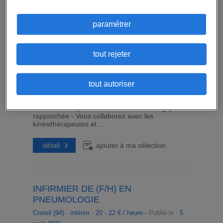
NEUROLOGIE
Creteil (94)
-
intérim
-
20 - 22 € / heure -
Publié le :
5
paramétrer
août 2026
Saisirez-vous l'opportunité d'exercer comme
Infirmier de (F/H) au sein d'un hôpital ? Vous
assurez une prise en charge neurologique
tout rejeter
spécialisée au sein d'un établissement
hospitalier, en coordination avec les équipes
soignantes - Vous prenez en charge les
tout autoriser
urgences vasculaires, les pathologies
neurodégénératives et les crises d'épilepsie -
Vous réalisez les bilans d'autonomie et de
déficits, ainsi qu'une surveillance neurologique
rapprochée - Vous collaborez avec les
kinésithérapeutes et ...
détail
ajouter à ma sélection
INFIRMIER DE (F/H) EN
PNEUMOLOGIE
Creteil (94)
-
intérim
-
20 - 22 € / heure -
Publié le :
5