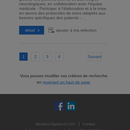
neurologiques, en collaboration avec l'équipe
médicale - Participer à l'élaboration et à la mise
en œuvre des protocoles de soins adaptés aux
besoins spécifiques des patients - ...
détail
ajouter à ma sélection
1
2
3
4
Suivant
Vous pouvez modifier vos critères de recherche
en
revenant en haut de page
Mentions légales et CGU
Contact