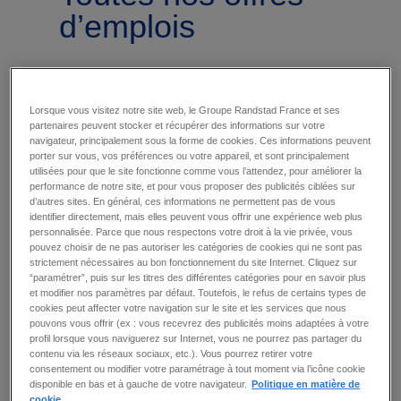
d’emplois
7
offre(s)
créer une alerte
Lorsque vous visitez notre site web, le Groupe Randstad France et ses
partenaires peuvent stocker et récupérer des informations sur votre
par page
trier par
navigateur, principalement sous la forme de cookies. Ces informations peuvent
porter sur vous, vos préférences ou votre appareil, et sont principalement
utilisées pour que le site fonctionne comme vous l’attendez, pour améliorer la
performance de notre site, et pour vous proposer des publicités ciblées sur
AUXILIAIRE PETITE ENFANCE (F/H)
d’autres sites. En général, ces informations ne permettent pas de vous
Enghien Les Bains (95)
-
intérim
-
11 .88 € / heure -
identifier directement, mais elles peuvent vous offrir une expérience web plus
personnalisée. Parce que nous respectons votre droit à la vie privée, vous
Publié le :
7 juillet 2025
pouvez choisir de ne pas autoriser les catégories de cookies qui ne sont pas
Prêts à enrichir le quotidien des tout-petits en
strictement nécessaires au bon fonctionnement du site Internet. Cliquez sur
tant qu'Auxiliaire petite enfance en
“paramétrer”, puis sur les titres des différentes catégories pour en savoir plus
établissement? Accompagnez les jeunes
et modifier nos paramètres par défaut. Toutefois, le refus de certains types de
enfants dans leur développement et bien-être
cookies peut affecter votre navigation sur le site et les services que nous
au sein de notre établissement dédié à la petite
pouvons vous offrir (ex : vous recevrez des publicités moins adaptées à votre
enfance - Accueillez les enfants, rassurez-les et
profil lorsque vous naviguerez sur Internet, vous ne pourrez pas partager du
accompagnez-les dans leur quotidien - Assurez
contenu via les réseaux sociaux, etc.). Vous pourrez retirer votre
les soins d'hygiène, la nutrition et surveillez leur
consentement ou modifier votre paramétrage à tout moment via l’icône cookie
santé générale - Proposez et organisez des
disponible en bas et à gauche de votre navigateur.
Politique en matière de
activités ludiques pour stimuler l'éveil et le
cookie