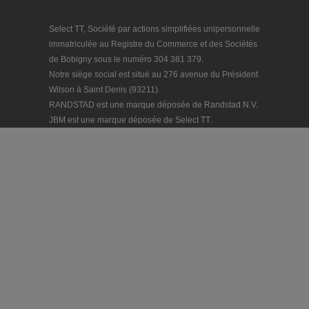
Select TT, Société par actions simplifiées unipersonnelle
immatriculée au Registre du Commerce et des Sociétés
de Bobigny sous le numéro 304 381 379.
Notre siège social est situé au 276 avenue du Président
Wilson à Saint Denis (93211).
RANDSTAD est une marque déposée de Randstad N.V.
JBM est une marque déposée de Select TT.