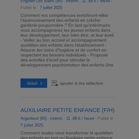
Enghien Les Bains (95)
-
intérim
-
11 .88 € / heure -
Publié le :
7 juillet 2025
Comment vos compétences enrichiront-elles
l'épanouissement des enfants en crèche-
garderie-pouponnière ? En tant qu'intérimaire,
vous accompagnerez les jeunes enfants dans
leur développement, leur bien-être, et leur éveil.
- Veiller au bon accueil et accompagnement
quotidien des enfants dans l'établissement -
Assurer les soins d'hygiène et de confort en
respectant les besoins individuels - Proposer
des activités d'éveil pour stimuler le
développement psychomoteur des enfants Une
...
détail
ajouter à ma sélection
AUXILIAIRE PETITE ENFANCE (F/H)
Argenteuil (95)
-
intérim
-
11 .88 € / heure -
Publié le :
7 juillet 2025
Comment voulez-vous transformer le quotidien
des enfants en tant qu'Auxiliaire petite enfance