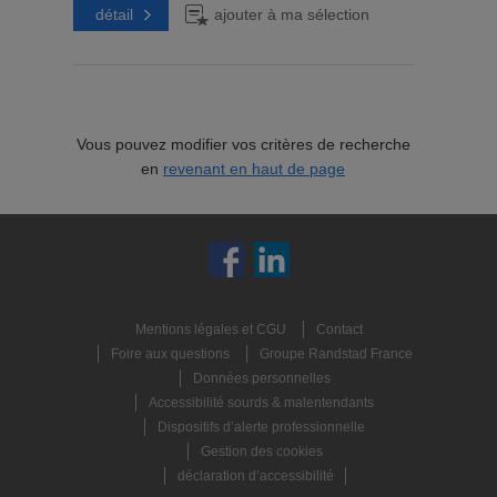
détail
ajouter à ma sélection
Vous pouvez modifier vos critères de recherche
en
revenant en haut de page
Mentions légales et CGU
Contact
Foire aux questions
Groupe Randstad France
Données personnelles
Accessibilité sourds & malentendants
Dispositifs d’alerte professionnelle
Gestion des cookies
déclaration d’accessibilité