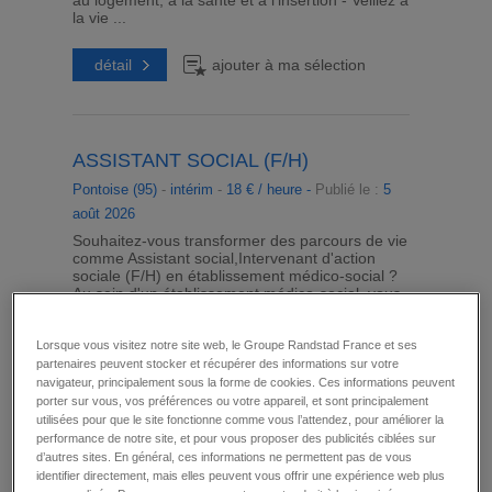
au logement, à la santé et à l'insertion - Veillez à
la vie ...
détail
ajouter à ma sélection
ASSISTANT SOCIAL (F/H)
Pontoise (95)
-
intérim
-
18 € / heure -
Publié le :
5
août 2026
Souhaitez-vous transformer des parcours de vie
comme Assistant social,Intervenant d'action
sociale (F/H) en établissement médico-social ?
Au sein d'un établissement médico-social, vous
favorisez l'autonomie et la sécurisation des
parcours des personnes accompagnées - Vous
accueillez les résident·e·s et assurez leur
Lorsque vous visitez notre site web, le Groupe Randstad France et ses
accompagnement social et juridique, de l'entrée
partenaires peuvent stocker et récupérer des informations sur votre
jusqu'à la sortie du dispositif - Vous animez des
navigateur, principalement sous la forme de cookies. Ces informations peuvent
actions collectives favorisant l'accès au
porter sur vous, vos préférences ou votre appareil, et sont principalement
logement, à la santé et à l'insertion ...
utilisées pour que le site fonctionne comme vous l’attendez, pour améliorer la
performance de notre site, et pour vous proposer des publicités ciblées sur
d’autres sites. En général, ces informations ne permettent pas de vous
détail
ajouter à ma sélection
identifier directement, mais elles peuvent vous offrir une expérience web plus