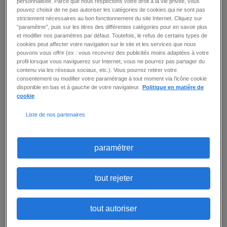
personnalisée. Parce que nous respectons votre droit à la vie privée, vous
pouvez choisir de ne pas autoriser les catégories de cookies qui ne sont pas
strictement nécessaires au bon fonctionnement du site Internet. Cliquez sur
“paramétrer”, puis sur les titres des différentes catégories pour en savoir plus
ASSISTANT SOCIAL (F/H)
et modifier nos paramètres par défaut. Toutefois, le refus de certains types de
Montigny Les Cormeilles (95)
-
intérim
-
18 € / heure
cookies peut affecter votre navigation sur le site et les services que nous
pouvons vous offrir (ex : vous recevrez des publicités moins adaptées à votre
-
Publié le :
28 juillet 2026
profil lorsque vous naviguerez sur Internet, vous ne pourrez pas partager du
Accompagner les résidents dans les démarches
contenu via les réseaux sociaux, etc.). Vous pourrez retirer votre
administratives (accès aux droits, logement…)
consentement ou modifier votre paramétrage à tout moment via l’icône cookie
et la gestion du budget (participation à
disponible en bas et à gauche de votre navigateur.
Politique en matière de
l'hébergement) ; Réaliser les visites à domicile
cookie
dans les hébergements diffus ; Participer à des
actions collectives Assurer le suivi des courriels
Liste de nos partenaires
dans Outlook ; Assurer le suivi et la traçabilité
des situations dans les outils mis à disposition
(excel, word) ; Accompagner les résidents si
besoin à des rdv extérieurs ; Participer aux
paramétrer
différentes réunions en ...
détail
ajouter à ma sélection
tout rejeter
tout autoriser
ERGOTHÉRAPEUTE DE (F/H)