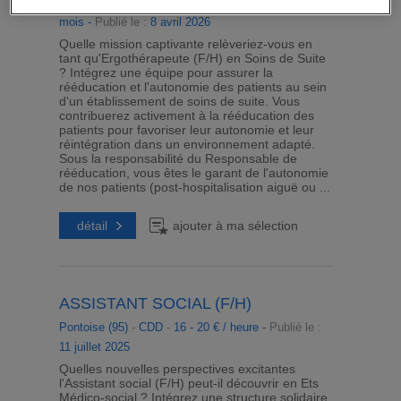
Herblay Sur Seine (95)
-
CDD
-
2 700 - 3 200 € /
mois -
Publié le :
8 avril 2026
Quelle mission captivante relèveriez-vous en
tant qu'Ergothérapeute (F/H) en Soins de Suite
? Intégrez une équipe pour assurer la
rééducation et l'autonomie des patients au sein
d'un établissement de soins de suite. Vous
contribuerez activement à la rééducation des
patients pour favoriser leur autonomie et leur
réintégration dans un environnement adapté.
Sous la responsabilité du Responsable de
rééducation, vous êtes le garant de l'autonomie
de nos patients (post-hospitalisation aiguë ou ...
détail
ajouter à ma sélection
ASSISTANT SOCIAL (F/H)
Pontoise (95)
-
CDD
-
16 - 20 € / heure -
Publié le :
11 juillet 2025
Quelles nouvelles perspectives excitantes
l'Assistant social (F/H) peut-il découvrir en Ets
Médico-social ? Intégrez une structure solidaire