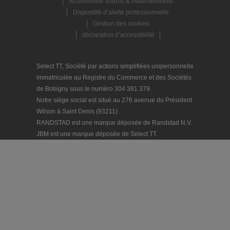
Accessibilité sourds & malentendants
Dispositifs d’alerte professionnelle
Gestion des cookies
déclaration d’accessibilité
Select TT, Société par actions simplifiées unipersonnelle
immatriculée au Registre du Commerce et des Sociétés
de Bobigny sous le numéro 304 381 379.
Notre siège social est situé au 276 avenue du Président
Wilson à Saint Denis (93211).
RANDSTAD est une marque déposée de Randstad N.V.
JBM est une marque déposée de Select TT.