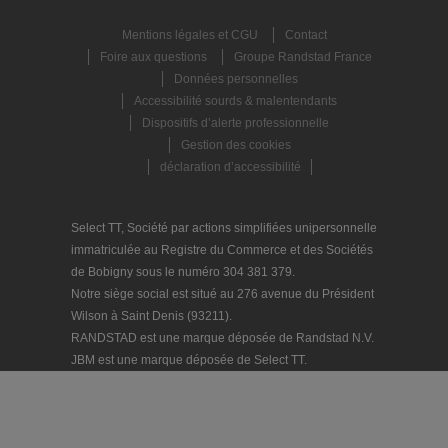
Mentions légales et CGU
Contact
Foire aux questions
Groupe Randstad France
Données personnelles
Accessibilité sourds & malentendants
Dispositifs d’alerte professionnelle
Gestion des cookies
déclaration d’accessibilité
Select TT, Société par actions simplifiées unipersonnelle
immatriculée au Registre du Commerce et des Sociétés
de Bobigny sous le numéro 304 381 379.
Notre siège social est situé au 276 avenue du Président
Wilson à Saint Denis (93211).
RANDSTAD est une marque déposée de Randstad N.V.
JBM est une marque déposée de Select TT.