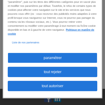
“paramétrer”, puis sur les titres des différentes catégories pour en savoir plus
Page 3 sur 2
et modifier nos paramètres par défaut. Toutefois, le refus de certains types de
cookies peut affecter votre navigation sur le site et les services que nous
pouvons vous offrir (ex : vous recevrez des publicités moins adaptées à votre
profil lorsque vous naviguerez sur Internet, vous ne pourrez pas partager du
23
offre(s)
contenu via les réseaux sociaux, etc.). Vous pourrez retirer votre
créer une alerte
consentement ou modifier votre paramétrage à tout moment via l’icône cookie
disponible en bas et à gauche de votre navigateur.
Politique en matière de
par page
trier par
cookie
Liste de nos partenaires
paramétrer
1
2
Précédent
tout rejeter
Vous pouvez modifier vos critères de recherche
en
revenant en haut de page
tout autoriser