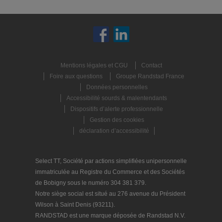
Mentions légales et CGU
Contact
Foire aux questions
Groupe Randstad France
Données personnelles
Accessibilité sourds & malentendants
Dispositifs d’alerte professionnelle
Gestion des cookies
déclaration d’accessibilité
Select TT, Société par actions simplifiées unipersonnelle
immatriculée au Registre du Commerce et des Sociétés
de Bobigny sous le numéro 304 381 379.
Notre siège social est situé au 276 avenue du Président
Wilson à Saint Denis (93211).
RANDSTAD est une marque déposée de Randstad N.V.