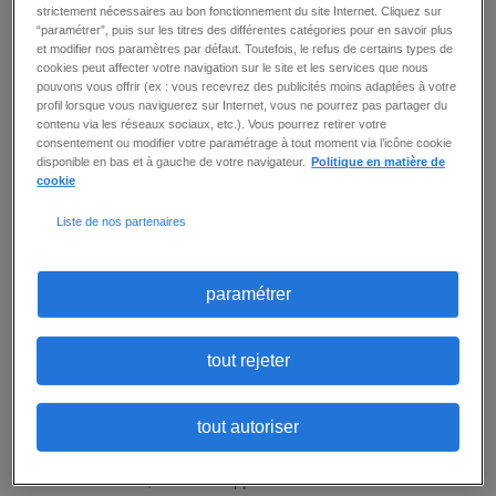
strictement nécessaires au bon fonctionnement du site Internet. Cliquez sur
“paramétrer”, puis sur les titres des différentes catégories pour en savoir plus
et modifier nos paramètres par défaut. Toutefois, le refus de certains types de
2
offre(s)
créer une alerte
cookies peut affecter votre navigation sur le site et les services que nous
pouvons vous offrir (ex : vous recevrez des publicités moins adaptées à votre
profil lorsque vous naviguerez sur Internet, vous ne pourrez pas partager du
par page
trier par
contenu via les réseaux sociaux, etc.). Vous pourrez retirer votre
consentement ou modifier votre paramétrage à tout moment via l’icône cookie
disponible en bas et à gauche de votre navigateur.
Politique en matière de
cookie
AUXILIAIRE DE PUÉRICULTURE
(F/H)
Liste de nos partenaires
Paris 15 (75)
-
CDI
-
13 € / heure -
Publié le :
30
juillet 2026
paramétrer
Prêt(e) à révéler votre impact comme Auxiliaire
de puériculture (F/H) en crèche ? Au sein d'un
établissement dédié à la petite enfance, vous
contribuez chaque jour au bien-être, à la
tout rejeter
sécurité et à l'éveil des enfants accueillis - Vous
assurez les soins d'hygiène, de confort et
d'alimentation en respectant les besoins
tout autoriser
individuels, les protocoles et le rythme de
chaque enfant - Vous accompagnez les enfants
dans leurs activités d'éveil afin de favoriser leur
autonomie, leur développement et ...