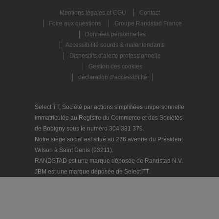
Mentions légales et CGU
Contact
Foire aux questions
Groupe Randstad France
Données personnelles
Accessibilité sourds & malentendants
Dispositifs d’alerte professionnelle
Gestion des cookies
déclaration d’accessibilité
Select TT, Société par actions simplifiées unipersonnelle
immatriculée au Registre du Commerce et des Sociétés
de Bobigny sous le numéro 304 381 379.
Notre siège social est situé au 276 avenue du Président
Wilson à Saint Denis (93211).
RANDSTAD est une marque déposée de Randstad N.V.
JBM est une marque déposée de Select TT.