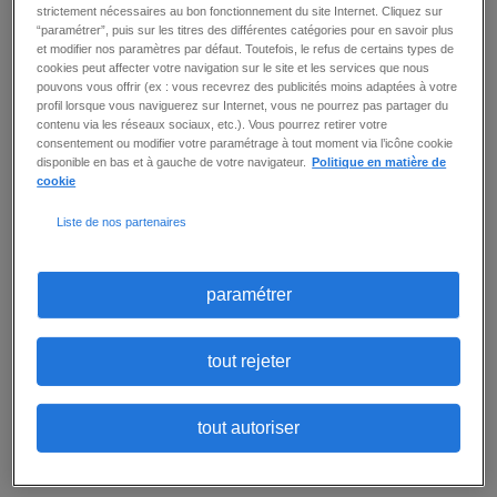
logement, à la santé et à l'insertion ...
strictement nécessaires au bon fonctionnement du site Internet. Cliquez sur
“paramétrer”, puis sur les titres des différentes catégories pour en savoir plus
détail
ajouter à ma sélection
et modifier nos paramètres par défaut. Toutefois, le refus de certains types de
cookies peut affecter votre navigation sur le site et les services que nous
pouvons vous offrir (ex : vous recevrez des publicités moins adaptées à votre
profil lorsque vous naviguerez sur Internet, vous ne pourrez pas partager du
contenu via les réseaux sociaux, etc.). Vous pourrez retirer votre
ASSISTANT SOCIAL (F/H)
consentement ou modifier votre paramétrage à tout moment via l’icône cookie
disponible en bas et à gauche de votre navigateur.
Politique en matière de
Montigny Les Cormeilles (95)
-
intérim
-
18 € / heure
cookie
-
Publié le :
28 juillet 2026
Liste de nos partenaires
Accompagner les résidents dans les démarches
administratives (accès aux droits, logement…)
et la gestion du budget (participation à
l'hébergement) ; Réaliser les visites à domicile
paramétrer
dans les hébergements diffus ; Participer à des
actions collectives Assurer le suivi des courriels
dans Outlook ; Assurer le suivi et la traçabilité
des situations dans les outils mis à disposition
tout rejeter
(excel, word) ; Accompagner les résidents si
besoin à des rdv extérieurs ; Participer aux
différentes réunions en ...
tout autoriser
détail
ajouter à ma sélection