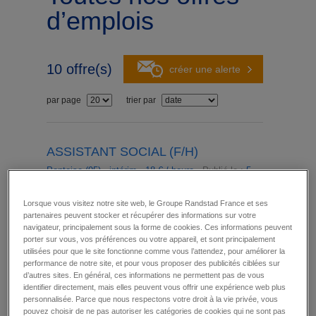
d’emplois
10
offre(s)
créer une alerte
par page
trier par
ASSISTANT SOCIAL (F/H)
Pontoise (95)
-
intérim
-
18 € / heure -
Publié le :
5
août 2026
Souhaitez-vous transformer des parcours de vie
Lorsque vous visitez notre site web, le Groupe Randstad France et ses
comme Assistant social,Intervenant d'action
partenaires peuvent stocker et récupérer des informations sur votre
sociale (F/H) en établissement médico-social ?
navigateur, principalement sous la forme de cookies. Ces informations peuvent
Au sein d'un établissement médico-social, vous
porter sur vous, vos préférences ou votre appareil, et sont principalement
favorisez l'autonomie et la sécurisation des
utilisées pour que le site fonctionne comme vous l’attendez, pour améliorer la
parcours des personnes accompagnées - Vous
performance de notre site, et pour vous proposer des publicités ciblées sur
accueillez les résident·e·s et assurez leur
d’autres sites. En général, ces informations ne permettent pas de vous
accompagnement social et juridique, de l'entrée
identifier directement, mais elles peuvent vous offrir une expérience web plus
jusqu'à la sortie du dispositif - Vous animez des
personnalisée. Parce que nous respectons votre droit à la vie privée, vous
actions collectives favorisant l'accès au
pouvez choisir de ne pas autoriser les catégories de cookies qui ne sont pas