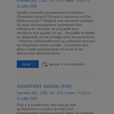
Pontoise (95)
-
CDD
-
16 - 20 € / heure -
Publié le :
11 juillet 2025
Quelles nouvelles perspectives excitantes
l'Assistant social (F/H) peut-il découvrir en Ets
Médico-social ? Intégrez une structure solidaire
où vous accompagnerez activement des
individus en situation de précarité pour
améliorer leur qualité de vie. - Accueillir et établir
un diagnostic social partagé avec les personnes
- Informer individuellement ou collectivement sur
les dispositifs d'aide sociale - Construire des
plans d'aide personnalisés et soutenir les
démarches administratives - ...
détail
ajouter à ma sélection
ASSISTANT SOCIAL (F/H)
Sarcelles (95)
-
CDD
-
16 - 20 € / heure -
Publié le :
11 juillet 2025
Prêt·e à transformer des vies en tant
qu'Assistant·e social·e au sein d'un
établissement médico-social? Dans un contexte