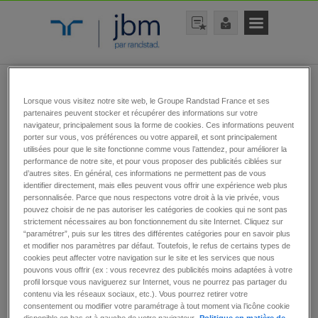
Lorsque vous visitez notre site web, le Groupe Randstad France et ses
rechercher une offre
partenaires peuvent stocker et récupérer des informations sur votre
navigateur, principalement sous la forme de cookies. Ces informations peuvent
porter sur vous, vos préférences ou votre appareil, et sont principalement
utilisées pour que le site fonctionne comme vous l’attendez, pour améliorer la
performance de notre site, et pour vous proposer des publicités ciblées sur
d’autres sites. En général, ces informations ne permettent pas de vous
identifier directement, mais elles peuvent vous offrir une expérience web plus
personnalisée. Parce que nous respectons votre droit à la vie privée, vous
pouvez choisir de ne pas autoriser les catégories de cookies qui ne sont pas
rechercher
strictement nécessaires au bon fonctionnement du site Internet. Cliquez sur
“paramétrer”, puis sur les titres des différentes catégories pour en savoir plus
et modifier nos paramètres par défaut. Toutefois, le refus de certains types de
cookies peut affecter votre navigation sur le site et les services que nous
pouvons vous offrir (ex : vous recevrez des publicités moins adaptées à votre
Emploi en CDD
profil lorsque vous naviguerez sur Internet, vous ne pourrez pas partager du
contenu via les réseaux sociaux, etc.). Vous pourrez retirer votre
consentement ou modifier votre paramétrage à tout moment via l’icône cookie